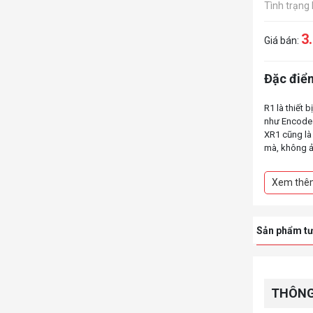
Tình trạng
3
Giá bán:
Đặc điểm
R1 là thiết 
như Encode 
XR1 cũng là
mà, không ả
khác.
Với tính năn
Xem thê
Sản phẩm tư
THÔNG