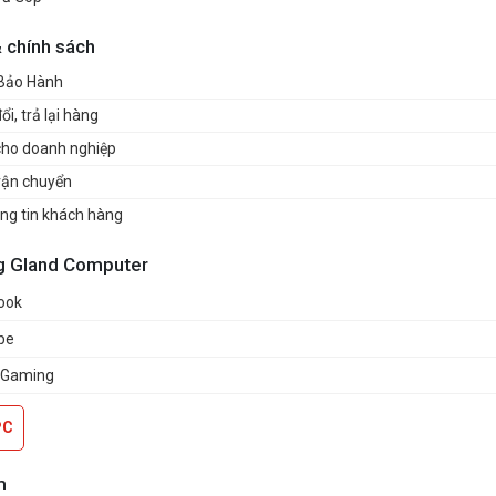
& chính sách
 Bảo Hành
i, trả lại hàng
cho doanh nghiệp
vận chuyển
ng tin khách hàng
g Gland Computer
ook
be
 Gaming
PC
m