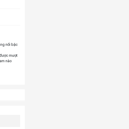
ăng nổi bậc
m được mượt
eam nào
n cũng