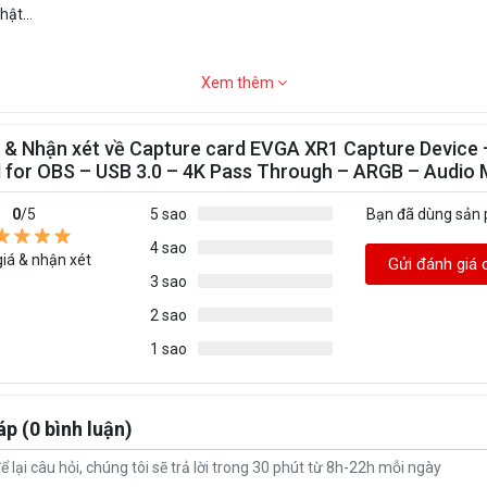
ật...
Xem thêm
 & Nhận xét về Capture card EVGA XR1 Capture Device 
d for OBS – USB 3.0 – 4K Pass Through – ARGB – Audio 
0
/5
5 sao
Bạn đã dùng sản
4 sao
iá & nhận xét
Gửi đánh giá 
3 sao
2 sao
1 sao
áp (0 bình luận)