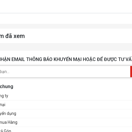
m đã xem
HẬN EMAIL THÔNG BÁO KHUYẾN MẠI HOẶC ĐỂ ĐƯỢC TƯ VẤ
 chung
ng ty
nại
uyển dụng
mua Hàng
rả Góp