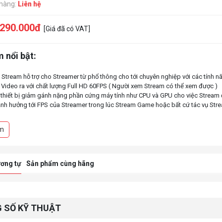
 hàng:
Liên hệ
.290.000đ
[Giá đã có VAT]
 nổi bật:
bị Stream hỗ trợ cho Streamer từ phổ thông cho tới chuyên nghiệp với các tính n
Video ra với chất lượng Full HD 60FPS ( Người xem Stream có thể xem được )
 thiết bị giảm gánh nặng phần cứng máy tính như CPU và GPU cho việc Strea
nh hưởng tới FPS của Streamer trong lúc Stream Game hoặc bất cứ tác vụ Str
g nổi bật là xuất hình ảnh tối đa là 4K60FPS thì Streamer từ phổ thông tới chuyê
m
ơng tự
Sản phẩm cùng hãng
 SỐ KỸ THUẬT