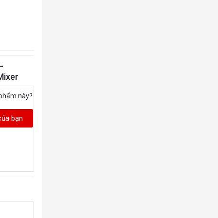
–
Mixer
 phẩm này?
của bạn