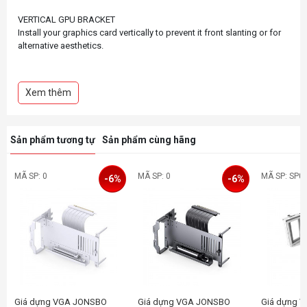
VERTICAL GPU BRACKET
Install your graphics card vertically to prevent it front slanting or for
alternative aesthetics.
*Supported by
MPG VELOX 100P AIRFLOWand
Xem thêm
Sản phẩm tương tự
Sản phẩm cùng hãng
MÃ SP: 0
MÃ SP: 0
MÃ SP: SP0
-6%
-6%
Giá dựng VGA JONSBO
Giá dựng VGA JONSBO
Giá dựng V