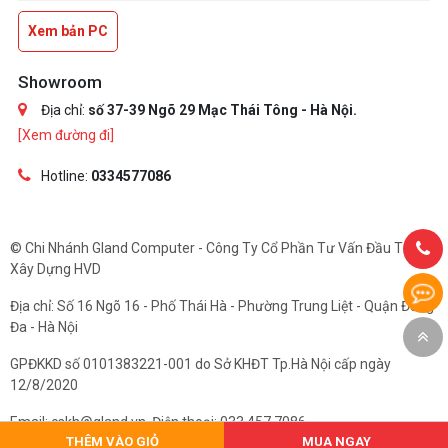
Xem bản PC
Showroom
Địa chỉ:
số 37-39 Ngõ 29 Mạc Thái Tông - Hà Nội.
[Xem đường đi]
Hotline:
0334577086
© Chi Nhánh Gland Computer - Công Ty Cổ Phần Tư Vấn Đầu Tư Và
Xây Dựng HVD
Địa chỉ: Số 16 Ngõ 16 - Phố Thái Hà - Phường Trung Liệt - Quận Đống
Đa - Hà Nội
GPĐKKD số 0101383221-001 do Sở KHĐT Tp.Hà Nội cấp ngày
12/8/2020
Email: cskh@gland.vn. Điện thoại: 033.457.7086
THÊM VÀO GIỎ
MUA NGAY