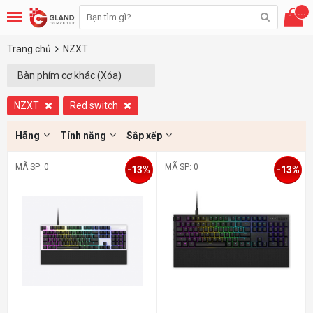
...
Trang chủ
NZXT
Bàn phím cơ khác (Xóa)
NZXT
Red switch
Hãng
Tính năng
Sắp xếp
MÃ SP: 0
MÃ SP: 0
-13%
-13%