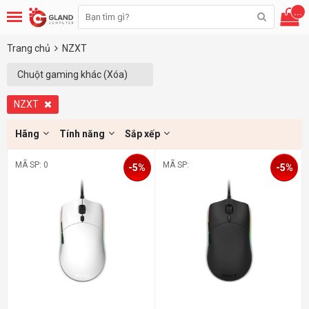
...
Trang chủ
NZXT
Chuột gaming khác (Xóa)
NZXT
Hãng
Tính năng
Sắp xếp
MÃ SP: 0
MÃ SP:
-5%
-5%