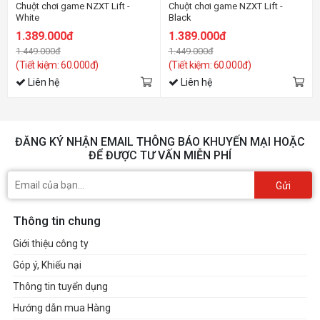
Chuột chơi game NZXT Lift -
Chuột chơi game NZXT Lift -
White
Black
1.389.000đ
1.389.000đ
1.449.000đ
1.449.000đ
(Tiết kiệm: 60.000đ)
(Tiết kiệm: 60.000đ)
Liên hệ
Liên hệ
ĐĂNG KÝ NHẬN EMAIL THÔNG BÁO KHUYẾN MẠI HOẶC
ĐỂ ĐƯỢC TƯ VẤN MIỄN PHÍ
Gửi
Thông tin chung
Giới thiệu công ty
Góp ý, Khiếu nại
Thông tin tuyển dụng
Hướng dẫn mua Hàng