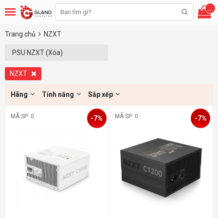
...
Trang chủ
NZXT
PSU NZXT (Xóa)
NZXT
Hãng
Tính năng
Sắp xếp
MÃ SP: 0
MÃ SP: 0
-7%
-7%