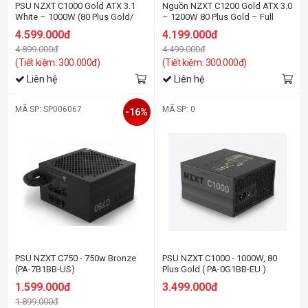
PSU NZXT C1000 Gold ATX 3.1
Nguồn NZXT C1200 Gold ATX 3.0
White – 1000W (80 Plus Gold/
– 1200W 80 Plus Gold – Full
Full Modular)
Modular PSU
4.599.000đ
4.199.000đ
4.899.000đ
4.499.000đ
(Tiết kiệm: 300.000đ)
(Tiết kiệm: 300.000đ)
Liên hệ
Liên hệ
MÃ SP: SP006067
MÃ SP: 0
-16%
PSU NZXT C750 - 750w Bronze
PSU NZXT C1000 - 1000W, 80
(PA-7B1BB-US)
Plus Gold ( PA-0G1BB-EU )
1.599.000đ
3.499.000đ
1.899.000đ