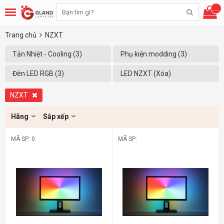
...
Trang chủ
NZXT
Tản Nhiệt - Cooling (3)
Phụ kiện modding (3)
Đèn LED RGB (3)
LED NZXT (Xóa)
NZXT
Hãng
Sắp xếp
MÃ SP: 0
MÃ SP: