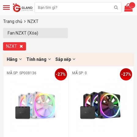
...
Trang chủ
NZXT
Fan NZXT (Xóa)
NZXT
Hãng
Tính năng
Sắp xếp
MÃ SP: SP008136
MÃ SP: 0
-27%
-27%