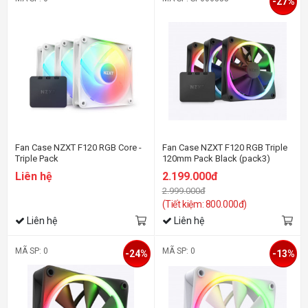
-27%
Fan Case NZXT F120 RGB Core -
Fan Case NZXT F120 RGB Triple
Triple Pack
120mm Pack Black (pack3)
Liên hệ
2.199.000đ
2.999.000đ
(Tiết kiệm: 800.000đ)
Liên hệ
Liên hệ
MÃ SP: 0
MÃ SP: 0
-24%
-13%