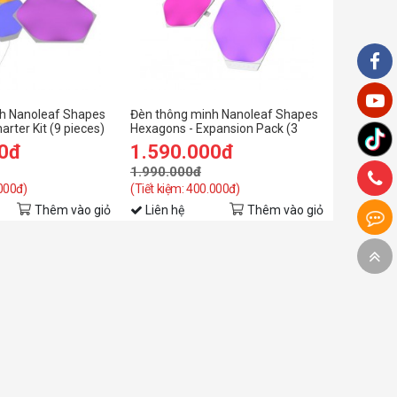
h Nanoleaf Shapes
Đèn thông minh Nanoleaf Shapes
rter Kit (9 pieces)
Hexagons - Expansion Pack (3
pieces)
00đ
1.590.000đ
1.990.000đ
.000đ)
(Tiết kiệm: 400.000đ)
Thêm vào giỏ
Liên hệ
Thêm vào giỏ