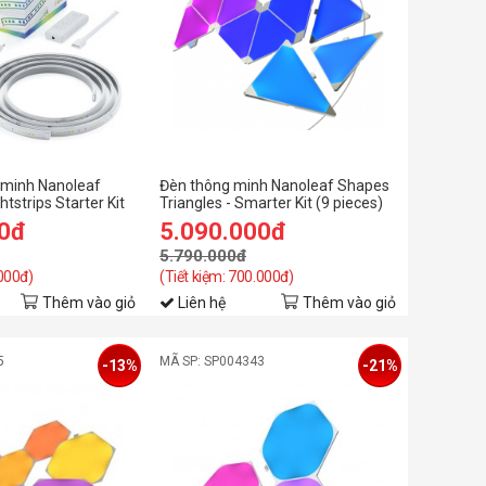
 minh Nanoleaf
Đèn thông minh Nanoleaf Shapes
htstrips Starter Kit
Triangles - Smarter Kit (9 pieces)
00đ
5.090.000đ
5.790.000đ
.000đ)
(Tiết kiệm: 700.000đ)
Thêm vào giỏ
Liên hệ
Thêm vào giỏ
5
MÃ SP: SP004343
-13%
-21%