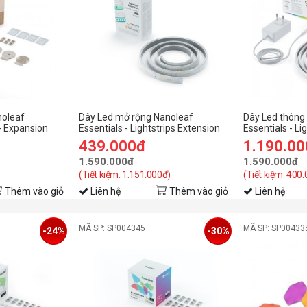
noleaf
Dây Led mở rộng Nanoleaf
Dây Led thông
- Expansion
Essentials - Lightstrips Extension
Essentials - Lig
 sản phẩm:
439.000đ
1.190.0
-3
1.590.000đ
1.590.000đ
(Tiết kiệm: 1.151.000đ)
(Tiết kiệm: 400
Thêm vào giỏ
Liên hệ
Thêm vào giỏ
Liên hệ
MÃ SP: SP004345
MÃ SP: SP00433
-24%
-30%