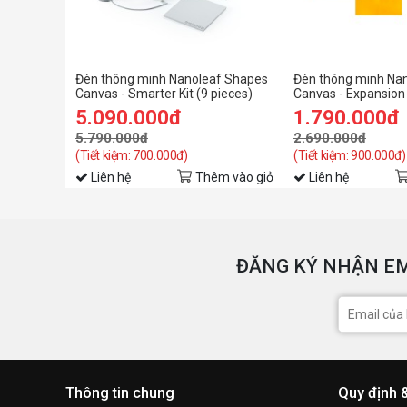
Đèn thông minh Nanoleaf Shapes
Đèn thông minh Na
Canvas - Smarter Kit (9 pieces)
Canvas - Expansion
pieces)
5.090.000đ
1.790.000đ
5.790.000đ
2.690.000đ
(Tiết kiệm: 700.000đ)
(Tiết kiệm: 900.000đ)
Liên hệ
Thêm vào giỏ
Liên hệ
ĐĂNG KÝ NHẬN EM
Thông tin chung
Quy định 