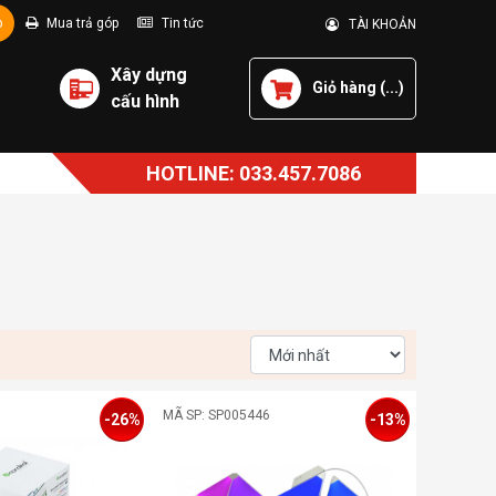
p
Mua trả góp
Tin tức
TÀI KHOẢN
Xây dựng
Giỏ hàng (
...
)
cấu hình
HOTLINE: 033.457.7086
MÃ SP: SP005446
-26%
-13%