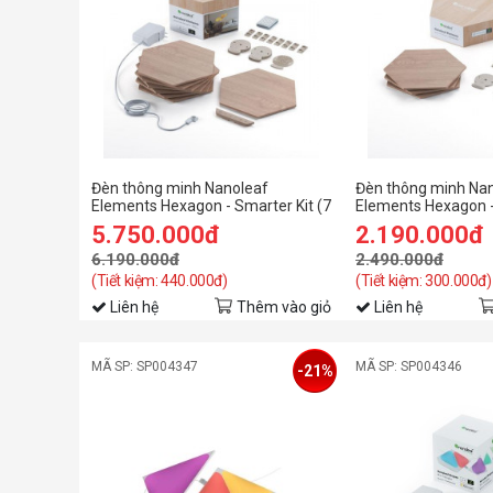
Đèn thông minh Nanoleaf
Đèn thông minh Na
Elements Hexagon - Smarter Kit (7
Elements Hexagon 
pieces)
Pack (3 pieces) Mã
5.750.000đ
2.190.000đ
Nanoleaf-Elements
6.190.000đ
2.490.000đ
(Tiết kiệm: 440.000đ)
(Tiết kiệm: 300.000đ)
Liên hệ
Thêm vào giỏ
Liên hệ
MÃ SP: SP004347
MÃ SP: SP004346
-21%