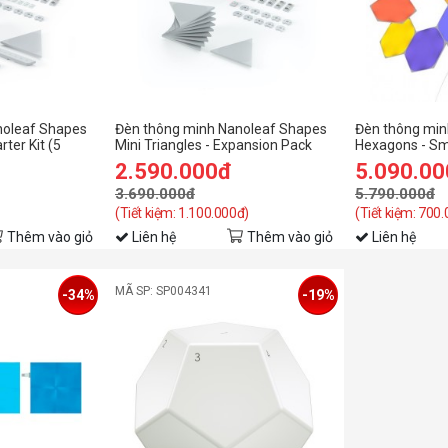
noleaf Shapes
Đèn thông minh Nanoleaf Shapes
Đèn thông min
rter Kit (5
Mini Triangles - Expansion Pack
Hexagons - Sma
(10 pieces)
2.590.000đ
5.090.0
3.690.000đ
5.790.000đ
(Tiết kiệm: 1.100.000đ)
(Tiết kiệm: 700
Thêm vào giỏ
Liên hệ
Thêm vào giỏ
Liên hệ
MÃ SP: SP004341
-34%
-19%