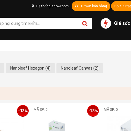
Hệ thống showroom
Tư vấn bán hàng
Bộ sưu tậ
Giá sốc
Nanoleaf Hexagon (4)
Nanoleaf Canvas (2)
MÃ SP: 0
MÃ SP: 0
-13%
-73%