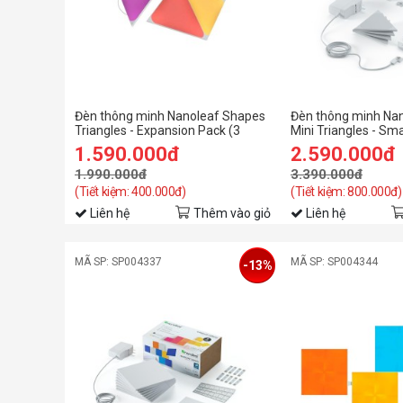
Đèn thông minh Nanoleaf Shapes
Đèn thông minh Na
Triangles - Expansion Pack (3
Mini Triangles - Sma
pieces)
pieces)
1.590.000đ
2.590.000đ
1.990.000đ
3.390.000đ
(Tiết kiệm: 400.000đ)
(Tiết kiệm: 800.000đ)
Liên hệ
Thêm vào giỏ
Liên hệ
MÃ SP: SP004337
MÃ SP: SP004344
-13%