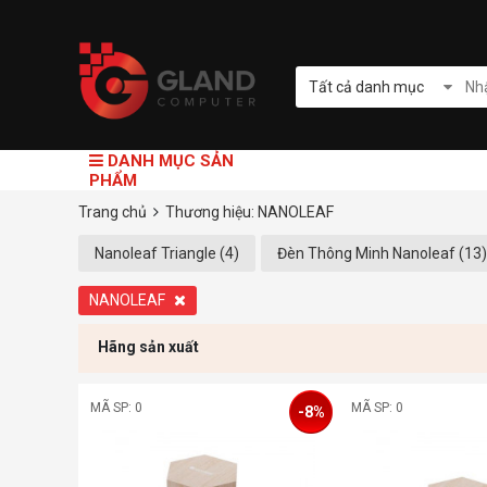
Tất cả danh mục
DANH MỤC SẢN
PHẨM
Trang chủ
Thương hiệu: NANOLEAF
Nanoleaf Triangle (4)
Đèn Thông Minh Nanoleaf (13)
NANOLEAF
Hãng sản xuất
MÃ SP: 0
MÃ SP: 0
-8%