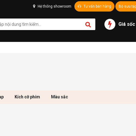
Hệ thống showroom
Tư vấn bán hàng
Bộ sưu tậ
Giá sốc
ap
Kích cỡ phím
Màu sắc