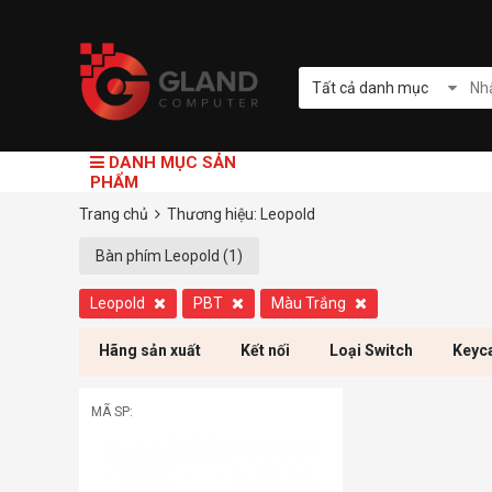
Tất cả danh mục
DANH MỤC SẢN
PHẨM
Trang chủ
Thương hiệu: Leopold
Bàn phím Leopold (1)
Leopold
PBT
Màu Trắng
Hãng sản xuất
Kết nối
Loại Switch
Keyc
MÃ SP: