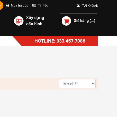
p
Mua trả góp
Tin tức
TÀI KHOẢN
Xây dựng
Giỏ hàng (
...
)
cấu hình
HOTLINE: 033.457.7086