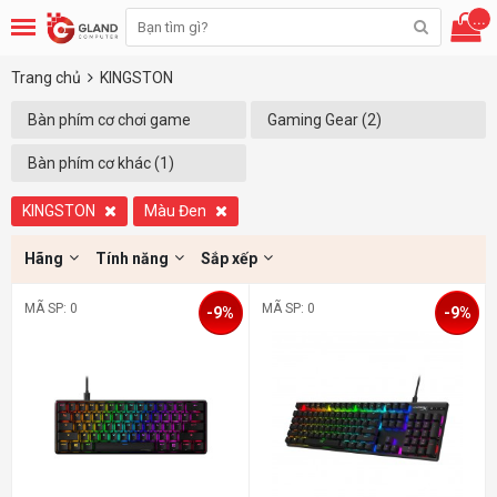
...
Trang chủ
KINGSTON
Bàn phím cơ chơi game
Gaming Gear (2)
(Xóa)
Bàn phím cơ khác (1)
KINGSTON
Màu Đen
Hãng
Tính năng
Sắp xếp
MÃ SP: 0
MÃ SP: 0
-9%
-9%