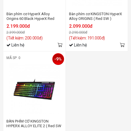
Bàn phím cơ HyperX Alloy
Bàn phím cơ KINGSTON HyperX
Origins 60 Black HyperX Red
Alloy ORIGINS ( Red SW )
Switch
2.199.000đ
2.099.000đ
2.399.000đ
2.290.000đ
(Tiết kiệm: 200.000đ)
(Tiết kiệm: 191.000đ)
Liên hệ
Liên hệ
MÃ SP: 0
-9%
BÀN PHÍM CƠ KINGSTON
HYPERX ALLOY ELITE 2 ( Red SW
)