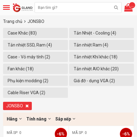
...
Trang chủ
JONSBO
Case Khác (83)
Tản Nhiệt - Cooling (4)
Tản nhiệt SSD, Ram (4)
Tản nhiệt Ram (4)
Case - Vỏ máy tính (2)
Tản nhiệt Khí khác (18)
Fan khác (18)
Tản nhiệt AIO khác (20)
Phụ kiện modding (2)
Giá đỡ - dựng VGA (2)
Cable Riser VGA (2)
JONSBO
Hãng
Tính năng
Sắp xếp
MÃ SP: 0
MÃ SP: 0
-6%
-6%