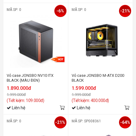
MÃ SP: 0
MÃ SP: 0
-6%
-21%
Vỏ case JONSBO NV10 ITX
Vỏ case JONSBO M-ATX D200
BLACK (MÀU ĐEN)
BLACK
1.890.000đ
1.599.000đ
1.999.000đ
1.999.000đ
(Tiết kiệm: 109.000đ)
(Tiết kiệm: 400.000đ)
Liên hệ
Liên hệ
MÃ SP: 0
MÃ SP: SP008361
-21%
-64%