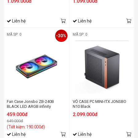
1.099.000đ
1.099.000đ
Liên hệ
Liên hệ
MÃ SP: 0
MÃ SP: 0
-30%
Fan Case Jonsbo ZB-240B
VỎ CASE PC MINI-ITX JONSBO
BLACK LED ARGB infinity
N10 Black
459.000đ
2.099.000đ
649.000đ
(Tiết kiệm: 190.000đ)
Liên hệ
Liên hệ