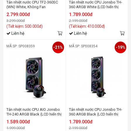
Tản nhiệt nước CPU TF2-360SC
Tản nhiệt nước CPU Jonsbo TH-
(WN) White, Không Fan
360 ARGB White (LCD hiển thị
nhiệt độ)
2.799.000đ
1.789.000đ
3.299.000đ
2.199.000đ
(Tiết kiệm: 500.000đ)
(Tiết kiệm: 410.000đ)
Liên hệ
Liên hệ
MÃ SP: SP008359
MÃ SP: SP008354
-21%
-19%
Tản nhiệt nước CPU AIO Jonsbo
Tản nhiệt nước CPU Jonsbo TH-
TH-240 ARGB Black (LCD hiển thị
360 ARGB Black (LCD hiển thị
nhiệt độ)
nhiệt độ)
1.589.000đ
1.789.000đ
1.999.000đ
2.199.000đ