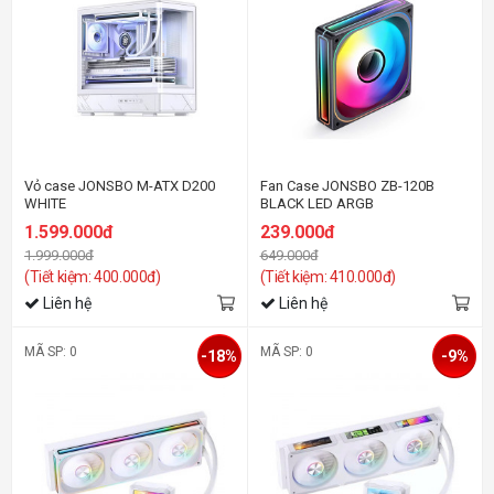
Vỏ case JONSBO M-ATX D200
Fan Case JONSBO ZB-120B
WHITE
BLACK LED ARGB
1.599.000đ
239.000đ
1.999.000đ
649.000đ
(Tiết kiệm: 400.000đ)
(Tiết kiệm: 410.000đ)
Liên hệ
Liên hệ
MÃ SP: 0
MÃ SP: 0
-18%
-9%