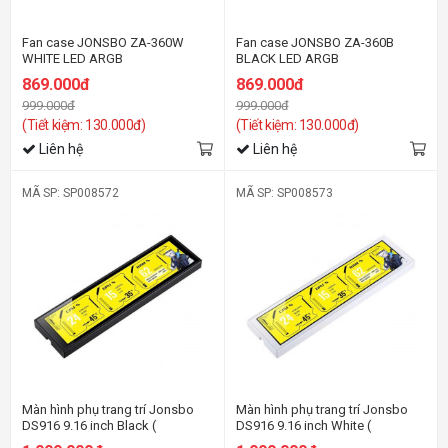
Fan case JONSBO ZA-360W
Fan case JONSBO ZA-360B
WHITE LED ARGB
BLACK LED ARGB
869.000đ
869.000đ
999.000đ
999.000đ
(Tiết kiệm: 130.000đ)
(Tiết kiệm: 130.000đ)
Liên hệ
Liên hệ
MÃ SP: SP008572
MÃ SP: SP008573
Màn hình phụ trang trí Jonsbo
Màn hình phụ trang trí Jonsbo
DS916 9.16 inch Black (
DS916 9.16 inch White (
462x1920 )
462x1920 )