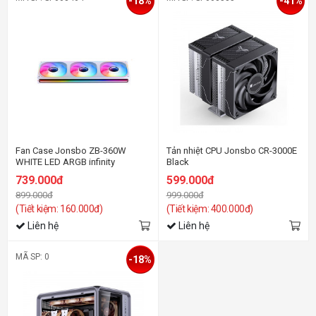
-18%
-41%
Fan Case Jonsbo ZB-360W
Tản nhiệt CPU Jonsbo CR-3000E
WHITE LED ARGB infinity
Black
739.000đ
599.000đ
899.000đ
999.000đ
(Tiết kiệm: 160.000đ)
(Tiết kiệm: 400.000đ)
Liên hệ
Liên hệ
MÃ SP: 0
-18%