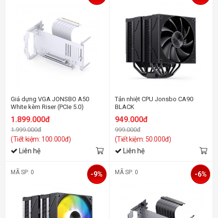
Giá dựng VGA JONSBO A50
Tản nhiệt CPU Jonsbo CA90
White kèm Riser (PCIe 5.0)
BLACK
1.899.000đ
949.000đ
1.999.000đ
999.000đ
(Tiết kiệm: 100.000đ)
(Tiết kiệm: 50.000đ)
Liên hệ
Liên hệ
MÃ SP: 0
MÃ SP: 0
-9%
-6%