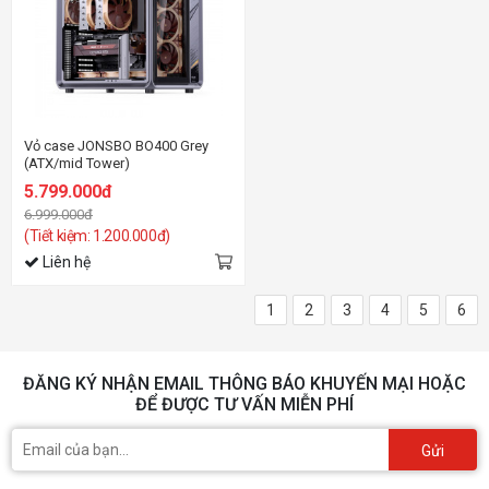
Vỏ case JONSBO BO400 Grey
(ATX/mid Tower)
5.799.000đ
6.999.000đ
(Tiết kiệm: 1.200.000đ)
Liên hệ
1
2
3
4
5
6
ĐĂNG KÝ NHẬN EMAIL THÔNG BÁO KHUYẾN MẠI HOẶC
ĐỂ ĐƯỢC TƯ VẤN MIỄN PHÍ
Gửi