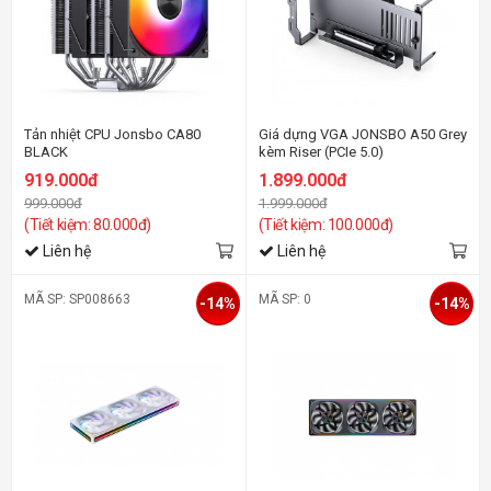
Tản nhiệt CPU Jonsbo CA80
Giá dựng VGA JONSBO A50 Grey
BLACK
kèm Riser (PCIe 5.0)
919.000đ
1.899.000đ
999.000đ
1.999.000đ
(Tiết kiệm: 80.000đ)
(Tiết kiệm: 100.000đ)
Liên hệ
Liên hệ
MÃ SP: SP008663
MÃ SP: 0
-14%
-14%