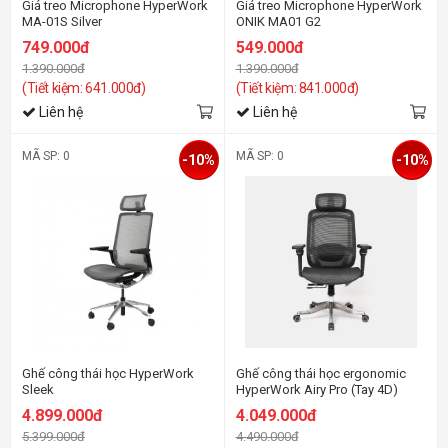
Giá treo Microphone HyperWork
Giá treo Microphone HyperWork
MA-01S Silver
ONIK MA01 G2
749.000đ
549.000đ
1.390.000đ
1.390.000đ
(Tiết kiệm: 641.000đ)
(Tiết kiệm: 841.000đ)
Liên hệ
Liên hệ
MÃ SP: 0
MÃ SP: 0
-10%
-10%
Ghế công thái học HyperWork
Ghế công thái học ergonomic
Sleek
HyperWork Airy Pro (Tay 4D)
4.899.000đ
4.049.000đ
5.399.000đ
4.490.000đ