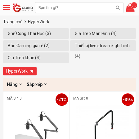
...
Trang chủ
HyperWork
Ghế Công Thái Học (3)
Giá Treo Màn Hình (4)
Bàn Gaming giá rẻ (2)
Thiết bị live stream/ ghi hình
(4)
Giá Treo khác (4)
HyperWork
Hãng
Sắp xếp
MÃ SP: 0
MÃ SP: 0
-21%
-39%