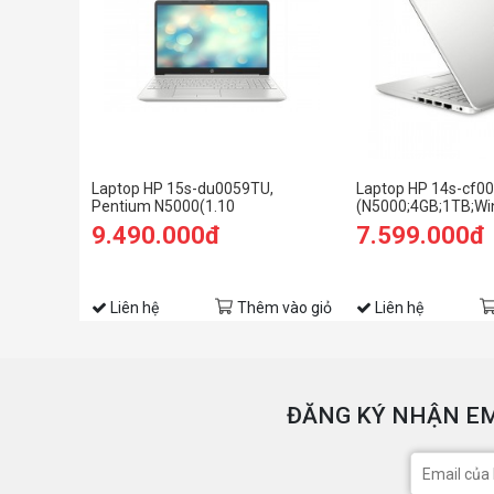
Laptop HP 15s-du0059TU,
Laptop HP 14s-cf0
Pentium N5000(1.10
(N5000;4GB;1TB;Win
GHz,4MB),4GB RAM DDR4,1TB
(6ZF41PA)
9.490.000đ
7.599.000đ
HDD,DVDSM Ext,Intel UHD
Graphics,15.6"HD,Wlan
ac+BT,3cell,Win 10 Home
64,Silver,1Y WTY_6ZF65PA
Liên hệ
Thêm vào giỏ
Liên hệ
ĐĂNG KÝ NHẬN EM