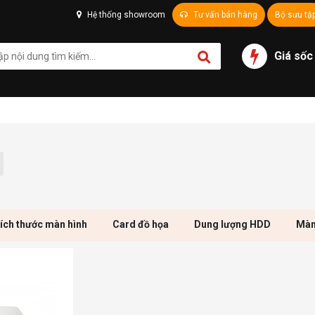
Hệ thống showroom
Tư vấn bán hàng
Bộ sưu tậ
Giá sốc
ích thước màn hình
Card đồ họa
Dung lượng HDD
Màn