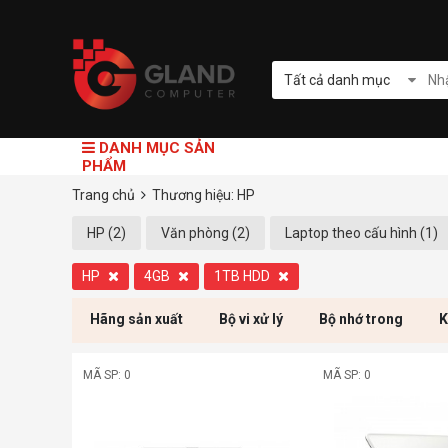
Tất cả danh mục
DANH MỤC SẢN
PHẨM
Trang chủ
Thương hiệu: HP
HP (2)
Văn phòng (2)
Laptop theo cấu hình (1)
HP
4GB
1TB HDD
Hãng sản xuất
Bộ vi xử lý
Bộ nhớ trong
K
MÃ SP: 0
MÃ SP: 0