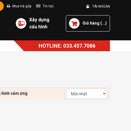
p
Mua trả góp
Tin tức
TÀI KHOẢN
Xây dựng
Giỏ hàng (
...
)
cấu hình
HOTLINE: 033.457.7086
 hình cảm ứng