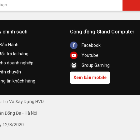
& chính sách
Cộng đồng Gland Computer
 Bảo Hành
Facebook
ổi, trả lại hàng
Youtube
cho doanh nghiệp
Group Gaming
vận chuyển
Xem bản mobile
ng tin khách hàng
ầu Tư Và Xây Dựng HVD
ận Đống Đa - Hà Nội
y 12/8/2020