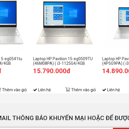
 15-eg0541tu
Laptop HP Pavilion 15-eg0509TU
Laptop HP Pav
G4/4GB
(46M08PA) ( i3-1125G4/4GB
(4P5G9PA) ( i
.6" FHD/Win
RAM/512GB SSD/15.6
RAM/256GB S
đ
15.790.000đ
14.890.
FHD/Win11/Vàng)
FHD/Win11/Bạ
Thêm vào giỏ
Liên hệ
Thêm vào giỏ
Liên hệ
AIL THÔNG BÁO KHUYẾN MẠI HOẶC ĐỂ ĐƯỢC