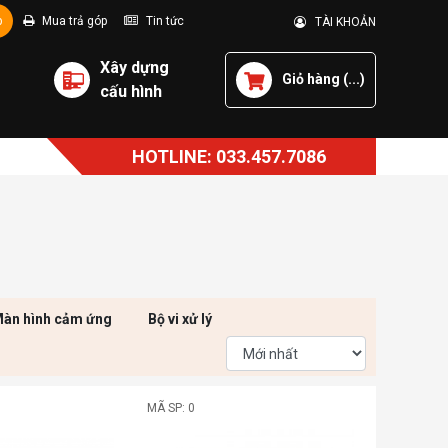
p
Mua trả góp
Tin tức
TÀI KHOẢN
Xây dựng
Giỏ hàng (
...
)
cấu hình
HOTLINE: 033.457.7086
àn hình cảm ứng
Bộ vi xử lý
MÃ SP: 0