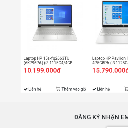
Laptop HP 15s-fq2663TU
Laptop HP Pavilion
(6K796PA) (i3 1115G4/4GB
4P5G8PA (i3 1125
RAM/256GB SSD/15.6
RAM/512GB SSD/15
10.199.000đ
15.790.000
HD/Win11/Bạc)
11/Bạc)
Liên hệ
Thêm vào giỏ
Liên hệ
ĐĂNG KÝ NHẬN EM