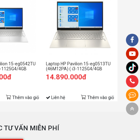
ilion 15-eg0542TU
Laptop HP Pavilion 15-eg0513TU
3-1125G4/4GB
(46M12PA) ( i3-1125G4/4GB
SD/15.6
RAM/256GB SSD/15.6
000đ
14.890.000đ
c)
FHD/Win11/Vàng)
Thêm vào giỏ
Liên hệ
Thêm vào giỏ
 TƯ VẤN MIỄN PHÍ