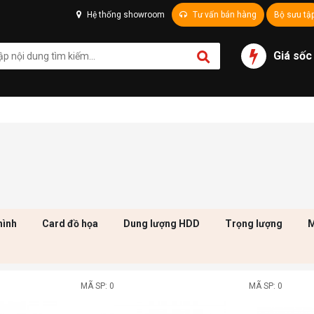
Hệ thống showroom
Tư vấn bán hàng
Bộ sưu tậ
Giá sốc
hình
Card đồ họa
Dung lượng HDD
Trọng lượng
M
MÃ SP: 0
MÃ SP: 0