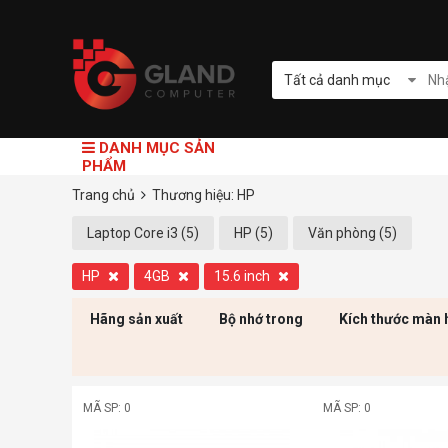
Tất cả danh mục
DANH MỤC SẢN
PHẨM
Trang chủ
Thương hiệu: HP
Laptop Core i3 (5)
HP (5)
Văn phòng (5)
HP
4GB
15.6 inch
Hãng sản xuất
Bộ nhớ trong
Kích thước màn 
MÃ SP: 0
MÃ SP: 0