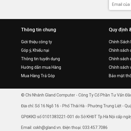
Thông tin chung
Quy định 
Giới thiệu công ty
Chính Sách
Góp ý, Khiếu nại
Chính sách đ
Thông tin tuyển dụng
Chính sách 
Hướng dẫn mua Hàng
Chính sách 
Mua Hàng Trả Góp
Bảo mật thô
© Chi Nhánh Gland Computer - Công Ty Cổ Phần Tư Vấn Đ
Địa chỉ: Số 16 Ngõ 16 - Phố Thái Hà - Phường Trung Liệt - Qu
GPĐKKD số 0101383221-001 do Sở KHĐT Tp.Hà Nội cấp ngà
Email: cskh@gland.vn. Điện thoại: 033.457.7086