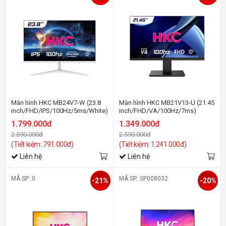
Màn hình HKC MB24V7-W (23.8
Màn hình HKC MB21V13-U (21.45
inch/FHD/IPS/100Hz/5ms/White)
inch/FHD/VA/100Hz/7ms)
1.799.000đ
1.349.000đ
2.590.000đ
2.590.000đ
(Tiết kiệm: 791.000đ)
(Tiết kiệm: 1.241.000đ)
Liên hệ
Liên hệ
MÃ SP: 0
MÃ SP: SP008032
-21%
-20%