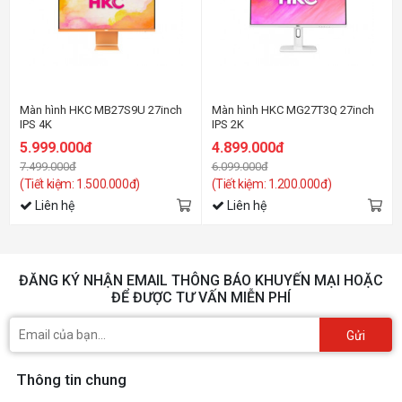
Màn hình HKC MB27S9U 27inch
Màn hình HKC MG27T3Q 27inch
IPS 4K
IPS 2K
5.999.000đ
4.899.000đ
7.499.000đ
6.099.000đ
(Tiết kiệm: 1.500.000đ)
(Tiết kiệm: 1.200.000đ)
Liên hệ
Liên hệ
ĐĂNG KÝ NHẬN EMAIL THÔNG BÁO KHUYẾN MẠI HOẶC
ĐỂ ĐƯỢC TƯ VẤN MIỄN PHÍ
Gửi
Thông tin chung