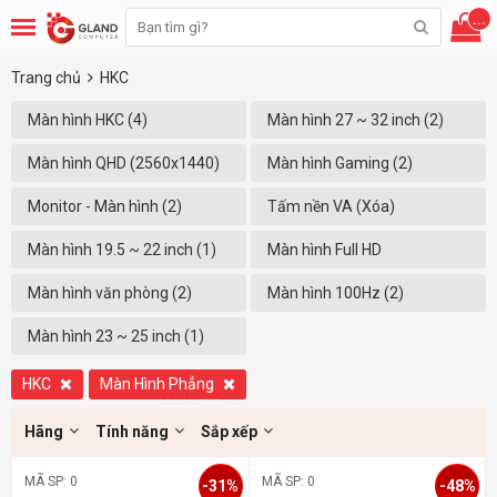
...
Trang chủ
HKC
Màn hình HKC (4)
Màn hình 27 ~ 32 inch (2)
Màn hình QHD (2560x1440)
Màn hình Gaming (2)
(2)
Monitor - Màn hình (2)
Tấm nền VA (Xóa)
Màn hình 19.5 ~ 22 inch (1)
Màn hình Full HD
(1920x1080) (2)
Màn hình văn phòng (2)
Màn hình 100Hz (2)
Màn hình 23 ~ 25 inch (1)
HKC
Màn Hình Phẳng
Hãng
Tính năng
Sắp xếp
MÃ SP: 0
MÃ SP: 0
-31%
-48%