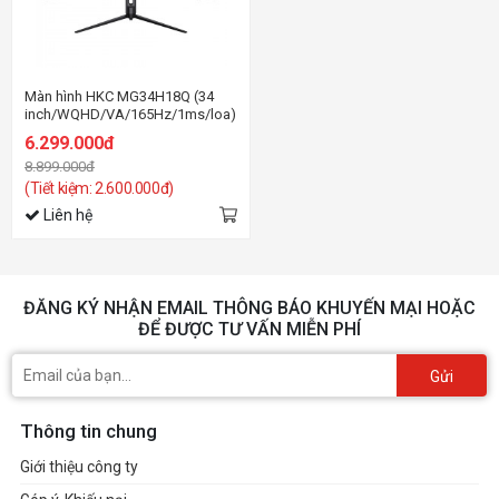
Màn hình HKC MG34H18Q (34
inch/WQHD/VA/165Hz/1ms/loa)
6.299.000đ
8.899.000đ
(Tiết kiệm: 2.600.000đ)
Liên hệ
ĐĂNG KÝ NHẬN EMAIL THÔNG BÁO KHUYẾN MẠI HOẶC
ĐỂ ĐƯỢC TƯ VẤN MIỄN PHÍ
Gửi
Thông tin chung
Giới thiệu công ty