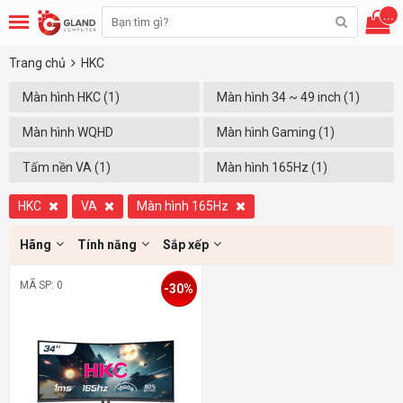
...
Trang chủ
HKC
Màn hình HKC (1)
Màn hình 34 ~ 49 inch (1)
Màn hình WQHD
Màn hình Gaming (1)
(3440x1440) (1)
Tấm nền VA (1)
Màn hình 165Hz (1)
HKC
VA
Màn hình 165Hz
Hãng
Tính năng
Sắp xếp
MÃ SP: 0
-30%