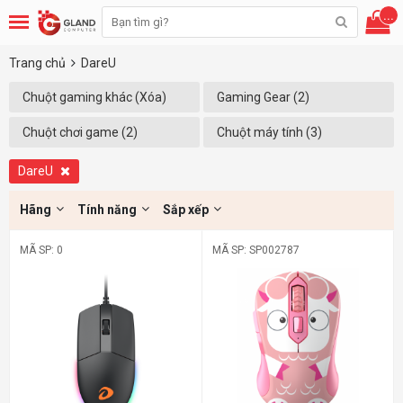
...
Trang chủ
DareU
Chuột gaming khác (Xóa)
Gaming Gear (2)
Chuột chơi game (2)
Chuột máy tính (3)
DareU
Hãng
Tính năng
Sắp xếp
MÃ SP: 0
MÃ SP: SP002787