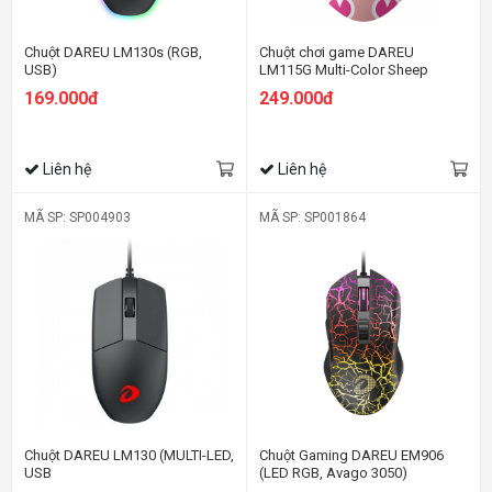
Chuột DAREU LM130s (RGB,
Chuột chơi game DAREU
USB)
LM115G Multi-Color Sheep
(wireless)
169.000đ
249.000đ
Liên hệ
Liên hệ
MÃ SP: SP004903
MÃ SP: SP001864
Chuột DAREU LM130 (MULTI-LED,
Chuột Gaming DAREU EM906
USB
(LED RGB, Avago 3050)