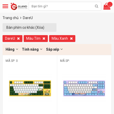
...
Trang chủ
DareU
Bàn phím cơ khác (Xóa)
DareU
Màu Tím
Màu Xanh
Hãng
Tính năng
Sắp xếp
MÃ SP: 0
MÃ SP: