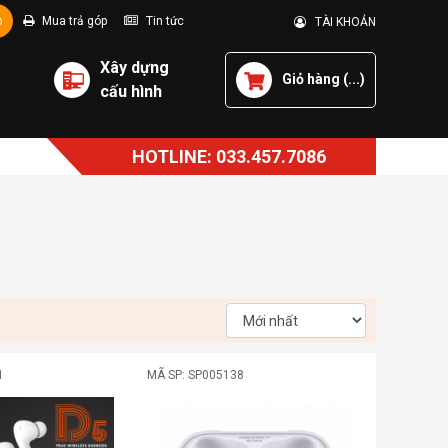
p
Mua trả góp
Tin tức
TÀI KHOẢN
Xây dựng
Giỏ hàng (
...
)
cấu hình
HOTLINE: 033.457.7086
1
MÃ SP: SP005138