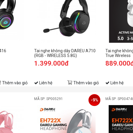
416
Tai nghe không dây DAREU A710
Tai nghe khôn
(RGB - WIRELESS 5.8G)
True Wireless
1.399.000đ
889.000
Thêm vào giỏ
Liên hệ
Thêm vào giỏ
Liên hệ
MÃ SP: SP005291
MÃ SP: SP00474
-9%