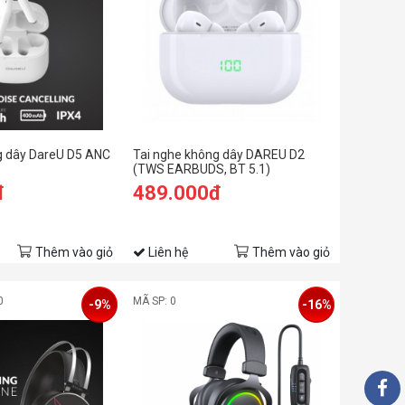
g dây DareU D5 ANC
Tai nghe không dây DAREU D2
(TWS EARBUDS, BT 5.1)
đ
489.000đ
Thêm vào giỏ
Liên hệ
Thêm vào giỏ
0
MÃ SP: 0
-9%
-16%