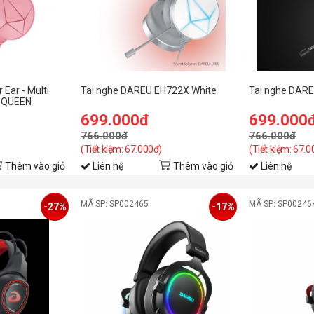
 Ear - Multi
Tai nghe DAREU EH722X White
Tai nghe DARE
 QUEEN
699.000đ
699.000
766.000đ
766.000đ
(Tiết kiệm: 67.000đ)
(Tiết kiệm: 67.0
Thêm vào giỏ
Liên hệ
Thêm vào giỏ
Liên hệ
MÃ SP: SP002465
MÃ SP: SP00246
-27%
-17%