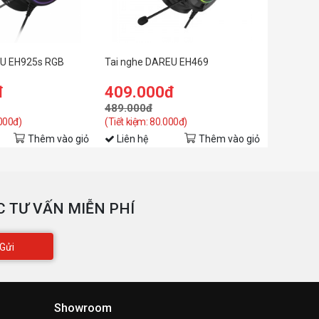
EU EH925s RGB
Tai nghe DAREU EH469
đ
409.000đ
489.000đ
.000đ)
(Tiết kiệm: 80.000đ)
Thêm vào giỏ
Liên hệ
Thêm vào giỏ
 TƯ VẤN MIỄN PHÍ
Gửi
Showroom