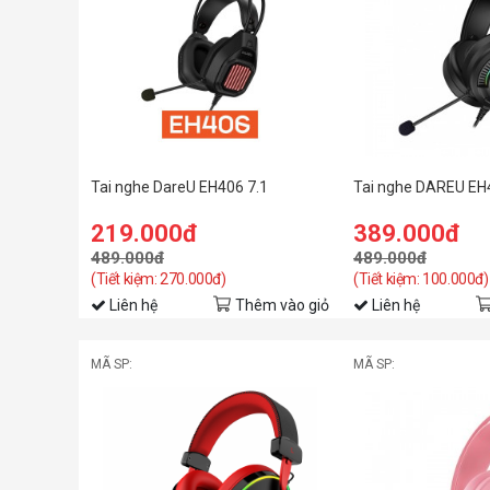
Tai nghe DareU EH406 7.1
Tai nghe DAREU EH
219.000đ
389.000đ
489.000đ
489.000đ
(Tiết kiệm: 270.000đ)
(Tiết kiệm: 100.000đ)
Liên hệ
Thêm vào giỏ
Liên hệ
MÃ SP:
MÃ SP: