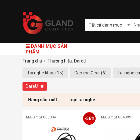
Tất cả danh mục
DANH MỤC SẢN
PHẨM
Trang chủ
Thương hiệu: DareU
Tai nghe khác (15)
Gaming Gear (6)
Tai nghe c
DareU
Hãng sản xuất
Loại tai nghe
MÃ SP: SP008334
MÃ SP: SP004099
-56%