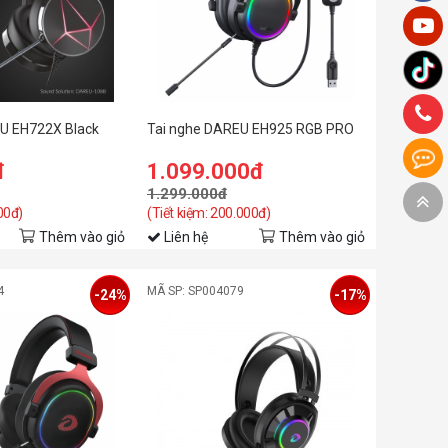
U EH722X Black
Tai nghe DAREU EH925 RGB PRO
đ
1.099.000đ
1.299.000đ
00đ)
(Tiết kiệm: 200.000đ)
Thêm vào giỏ
Liên hệ
Thêm vào giỏ
4
MÃ SP: SP004079
-24%
-17%