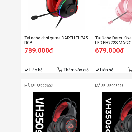
Tai nghe chơi game DAREU EH745
Tai Nghe Dareu Over
RGB
LED EH722S MAGIC
789.000đ
679.000đ
Liên hệ
Thêm vào giỏ
Liên hệ
MÃ SP: SP002602
MÃ SP: SP003558