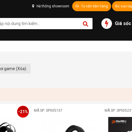
Hệ thống showroom
Tư vấn bán hàng
Bộ sưu tậ
Giá sốc
hơi game (Xóa)
MÃ SP: SP005157
MÃ SP: SP00523
-21%