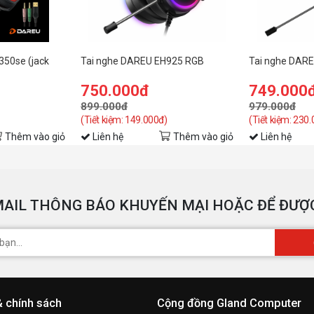
350se (jack
Tai nghe DAREU EH925 RGB
Tai nghe DAR
750.000đ
749.000
899.000đ
979.000đ
(Tiết kiệm: 149.000đ)
(Tiết kiệm: 230
Thêm vào giỏ
Liên hệ
Thêm vào giỏ
Liên hệ
AIL THÔNG BÁO KHUYẾN MẠI HOẶC ĐỂ ĐƯỢC
& chính sách
Cộng đồng Gland Computer