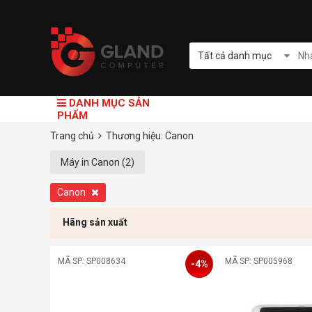
Tất cả danh mục
DANH MỤC SẢN
PHẨM
Trang chủ
Thương hiệu: Canon
Máy in Canon (2)
Canon
Hãng sản xuất
MÃ SP: SP008634
MÃ SP: SP005968
-4%