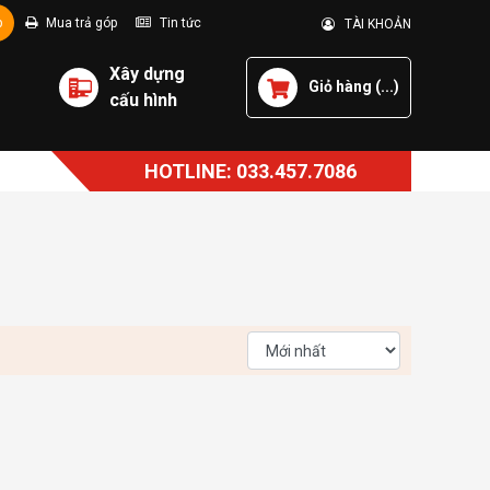
p
Mua trả góp
Tin tức
TÀI KHOẢN
Xây dựng
Giỏ hàng (
...
)
cấu hình
HOTLINE: 033.457.7086