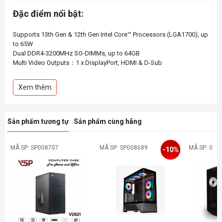
Đặc điểm nổi bật:
Supports 13th Gen & 12th Gen Intel Core™ Processors (LGA1700), up
to 65W
Dual DDR4-3200MHz SO-DIMMs, up to 64GB
Multi Video Outputs：1 x DisplayPort, HDMI & D-Sub
1 x USB 3.2 Gen2x2 Type-C port (20 Gb/s)
1 x USB 3.2 Gen2 Type-C Port (10 Gb/s) (with USB Type-C Alt Mode)
Xem thêm
1 x USB 3.2 Gen2 Type-A port (10 Gb/s)
1 x Blazing M.2 (PCIe Gen5 x4) Slot
1 x Hyper M.2 (PCIe Gen4 x4) Slot
2 x 2.5" HDD/SSD with RAID 0/1
Sản phẩm tương tự
Sản phẩm cùng hãng
MÃ SP: SP008707
MÃ SP: SP008689
MÃ SP: 0
-10%