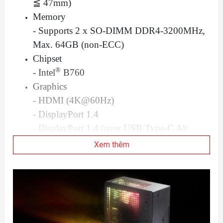
≦ 47mm)
Memory
- Supports 2 x SO-DIMM DDR4-3200MHz,
Max. 64GB (non-ECC)
Chipset
®
- Intel
B760
Graphics
- HDMI (4K@60Hz)
- DisplayPort 1.4
- DisplayPort 1.4 (over USB Type-C Alt
Mode)
Xem thêm
- D-Sub
*
Supports up to 4 displays simultaneously
Audio
- Realtek ALC269 Audio Codec
Storage