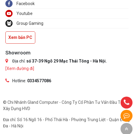
Facebook
- 155 x 155 x 80 mm (1.92L)
OS
Youtube
®
®
- Microsoft
Windows
10 64-bit / 11 64-bit
Group Gaming
Xem bản PC
Showroom
Địa chỉ:
số 37-39 Ngõ 29 Mạc Thái Tông - Hà Nội.
[Xem đường đi]
Hotline:
0334577086
© Chi Nhánh Gland Computer - Công Ty Cổ Phần Tư Vấn Đầu Tư Và
Xây Dựng HVD
Địa chỉ: Số 16 Ngõ 16 - Phố Thái Hà - Phường Trung Liệt - Quận Đống
Đa - Hà Nội