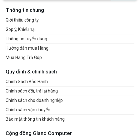
- 2 x USB 3.2 Gen1 Type-A Ports (Supports
Thông tin chung
ESD Protection)
Giới thiệu công ty
- 2 x USB 2.0 Ports (Supports ESD
Góp ý, Khiếu nại
Protection)
Thông tin tuyển dụng
- 1 x RJ-45 LAN Port with LED
Hướng dẫn mua Hàng
Connectors
Mua Hàng Trả Góp
- 1 x USB 2.0 Header
- 1 x Front Panel Header
Quy định & chính sách
- 2 x 4-Pin fan connectors (CPU, SYS)
Chính Sách Bảo Hành
- 1 x Internal Speaker Header (4-Pin)
Chính sách đổi, trả lại hàng
- 1 x Audio Header (4-Pin)
Chính sách cho doanh nghiệp
Accessory
Chính sách vận chuyển
- 2 x SATA Data with Power Cable
- 1 x 120W/19V adapter
Bảo mật thông tin khách hàng
- 1 x Screws Pack
Cộng đồng Gland Computer
Dimension