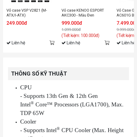
Vỏ case VSP V2821 (M-
Vỏ case KENOO ESPORT
Vỏ Case G
ATX/I-ATX)
AKC300 - Màu Đen
AC601G Bla
Fan)
249.000đ
999.000đ
7.499.00
1.099.000đ
9.999.000đ
(Tiết kiệm: 100.000đ)
(Tiết kiệm:
Liên hệ
Liên hệ
Liên hệ
THÔNG SỐ KỸ THUẬT
CPU
- Supports 13th Gen & 12th Gen
®
Intel
Core™ Processors (LGA1700), Max.
TDP 65W
Cooler
®
- Supports Intel
CPU Cooler (Max. Height