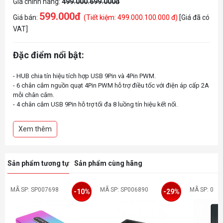
Giá chính hãng:
499.000.699.000đ
599.000đ
Giá bán:
(Tiết kiệm: 499.000.100.000 đ)
[Giá đã có
VAT]
Đặc điểm nổi bật:
- HUB chia tín hiệu tích hợp USB 9Pin và 4Pin PWM.
- 6 chân cắm nguồn quạt 4Pin PWM hỗ trợ điều tốc với điện áp cấp 2A
mỗi chân cắm.
- 4 chân cắm USB 9Pin hỗ trợ tối đa 8 luồng tín hiệu kết nối.
- Lấy nguồn cấp tổng thông qua chân cắm PCIe 8-PIN đảm bảo tải đa
thiết bị ổn định.
Xem thêm
Sản phẩm tương tự
Sản phẩm cùng hãng
MÃ SP: SP007698
MÃ SP: SP006890
MÃ SP: 0
-10%
-29%