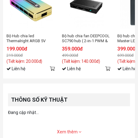
Bộ Hub chia led
Bộ hub chia fan DEEPCOOL
Bộ hub chia
Thermalright ARGB 5V
SC790 hub ( 2-in-1 PWM &
Master LED 
Rev.A ( có nguồn điện phụ )
RGB )
GEN 2 )
199.000đ
359.000đ
399.000
219.000đ
499.000đ
699.000đ
(Tiết kiệm: 20.000đ)
(Tiết kiệm: 140.000đ)
(Tiết kiệm:
Liên hệ
Liên hệ
Liên hệ
THÔNG SỐ KỸ THUẬT
Đang cập nhật...
Xem thêm