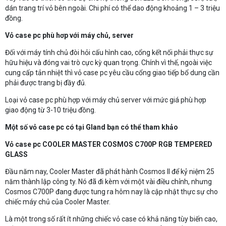
dán trang trí vỏ bên ngoài. Chi phí có thể dao động khoảng 1 – 3 triệu
đồng.
Vỏ case pc phù hơp với máy chủ, server
Đối với máy tính chủ đòi hỏi cấu hình cao, cổng kết nối phải thực sự
hữu hiệu và đóng vai trò cực kỳ quan trọng. Chính vì thế, ngoài việc
cung cấp tản nhiệt thì vỏ case pc yêu cầu cổng giao tiếp bổ dung cần
phải được trang bị đầy đủ.
Loại vỏ case pc phù hợp với máy chủ server với mức giá phù hợp
giao động từ 3-10 triệu đồng.
Một số vỏ case pc có tại Gland bạn có thể tham khảo
Vỏ case pc COOLER MASTER COSMOS C700P RGB TEMPERED
GLASS
Đầu năm nay, Cooler Master đã phát hành Cosmos II để kỷ niệm 25
năm thành lập công ty. Nó đã đi kèm với một vài điều chỉnh, nhưng
Cosmos C700P đang được tung ra hôm nay là cập nhật thực sự cho
chiếc máy chủ của Cooler Master.
Là một trong số rất ít những chiếc vỏ case có khả năng tùy biến cao,