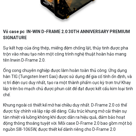
Vỏ case pc IN-WIN D-FRAME 2.0 30TH ANNIVERSARY PREMIUM
SIGNATURE
Sự kết hợp của ống thép, miếng đệm chống lật, thủy tinh được pha
trộn vào nhau tạo nên một công trình nghệ thuật hoàn hảo mang
tên Inwin D-Frame 2.0.
Ống cong chuyên nghiệp được làm hoàn toàn thủ công. Ứng dụng
hàn TIG (Tungsten Inert Gas) được sử dụng để gia cố tính ổn định, và
vị trí điện cực duy nhất, tạo ra một thành phẩm cực kỳ trơn tru! Khay
lắp trên bo mạch chủ được phun cát để đạt được kết cấu kim loại tinh
chế.
Khung ngoài có thiết kế mở hai chiều duy nhất. D-Frame 2.0 có thể
được tùy chỉnh và lắp ráp dễ dàng. Cấu trúc khung mở cải thiện sự
tản nhiệt và luồng không khí được dẫn ra hiệu quả, đảm bảo hoạt
động thông thoáng tuyệt vời. Mỗi case D-Frame 2.0 bao gồm một bộ
nguồn SIII-1065W, được thiết kế dành riêng cho D-Frame 2.0