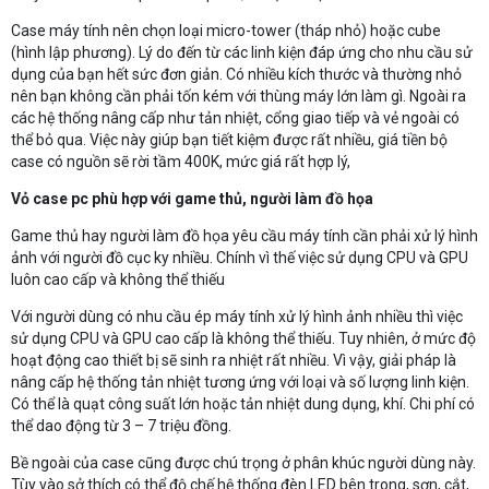
Case máy tính nên chọn loại micro-tower (tháp nhỏ) hoặc cube
(hình lập phương). Lý do đến từ các linh kiện đáp ứng cho nhu cầu sử
dụng của bạn hết sức đơn giản. Có nhiều kích thước và thường nhỏ
nên bạn không cần phải tốn kém với thùng máy lớn làm gì. Ngoài ra
các hệ thống nâng cấp như tản nhiệt, cổng giao tiếp và vẻ ngoài có
thể bỏ qua. Việc này giúp bạn tiết kiệm được rất nhiều, giá tiền bộ
case có nguồn sẽ rời tầm 400K, mức giá rất hợp lý,
Vỏ case pc phù hợp với game thủ, người làm đồ họa
Game thủ hay người làm đồ họa yêu cầu máy tính cần phải xử lý hình
ảnh với người đồ cục ky nhiều. Chính vì thế việc sử dụng CPU và GPU
luôn cao cấp và không thể thiếu
Với người dùng có nhu cầu ép máy tính xử lý hình ảnh nhiều thì việc
sử dụng CPU và GPU cao cấp là không thể thiếu. Tuy nhiên, ở mức độ
hoạt động cao thiết bị sẽ sinh ra nhiệt rất nhiều. Vì vậy, giải pháp là
nâng cấp hệ thống tản nhiệt tương ứng với loại và số lượng linh kiện.
Có thể là quạt công suất lớn hoặc tản nhiệt dung dụng, khí. Chi phí có
thể dao động từ 3 – 7 triệu đồng.
Bề ngoài của case cũng được chú trọng ở phân khúc người dùng này.
Tùy vào sở thích có thể độ chế hệ thống đèn LED bên trong, sơn, cắt,