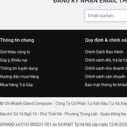
ĐĂNG KÝ NHẬN EMAIL TH
Thông tin chung
Quy định & chính s
Giới thiệu công ty
Chính Sách Bảo Hành
Góp ý, Khiếu nại
Chính sách đổi, trả lại 
Thông tin tuyển dụng
Chính sách cho doanh 
Hướng dẫn mua Hàng
Chính sách vận chuyển
Mua Hàng Trả Góp
Bảo mật thông tin khá
© Chi Nhánh Gland Computer - Công Ty Cổ Phần Tư Vấn Đầu Tư Và Xâ
Địa chỉ: Số 16 Ngõ 16 - Phố Thái Hà - Phường Trung Liệt - Quận Đống Đa 
GPĐKKD số 0101383221-001 do Sở KHĐT Tp.Hà Nội cấp ngày 12/8/202