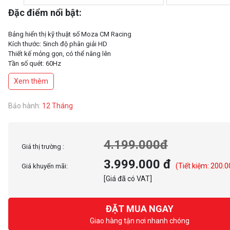
Đặc điểm nổi bật:
Bảng hiển thị kỹ thuật số Moza CM Racing
Kích thước: 5inch độ phân giải HD
Thiết kế mỏng gọn, có thể nâng lên
Tần số quét: 60Hz
Tương thích với hầu hết các trò chơi
Xem thêm
7 kiểu giao diện
Bảo hành:
12 Tháng
4.199.000đ
Giá thị trường :
3.999.000 đ
(Tiết kiệm: 200.0
Giá khuyến mãi:
[Giá đã có VAT]
ĐẶT MUA NGAY
Giao hàng tận nơi nhanh chóng