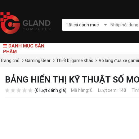
Tất cả danh mục
DANH MỤC SẢN
PHẨM
Trang chủ
Gaming Gear
Thiết bị game khác
Vô lăng đua xe gam
BẢNG HIỂN THỊ KỸ THUẬT SỐ M
(0 lượt đánh giá)
Mã hàng: 0
Lượt xem:
140
Tìn