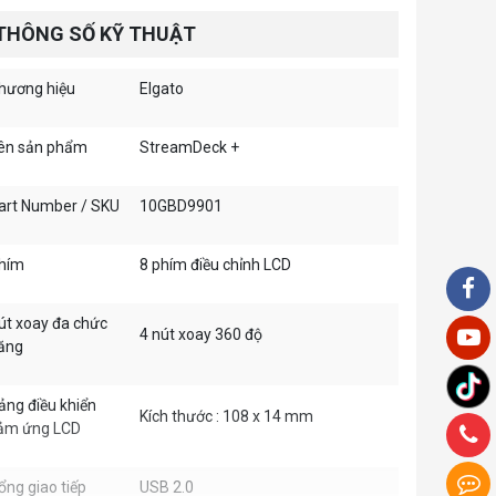
THÔNG SỐ KỸ THUẬT
hương hiệu
Elgato
ên sản phẩm
StreamDeck +
art Number / SKU
10GBD9901
hím
8 phím điều chỉnh LCD
út xoay đa chức
4 nút xoay 360 độ
ăng
ảng điều khiển
Kích thước : 108 x 14 mm
ảm ứng LCD
ổng giao tiếp
USB 2.0