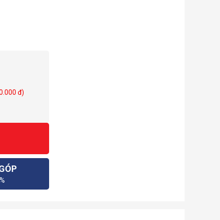
0.000 đ)
 GÓP
0%