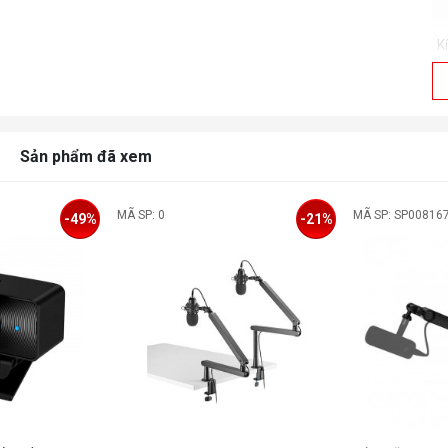
K
Sản phẩm đã xem
MÃ SP: 0
MÃ SP: SP00816
-49%
-21%