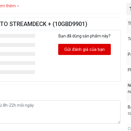
em thêm
GATO STREAMDECK + (10GBD9901)
T
Bạn đã dùng sản phẩm này?
T
Gửi đánh giá của bạn
P
P
N
n
B
c
C