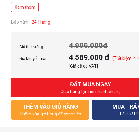
Xem thêm
Bảo hành:
24 Tháng
4.999.000đ
Giá thị trường :
4.589.000 đ
(Tiết kiệm: 41
Giá khuyến mãi:
[Giá đã có VAT]
ĐẶT MUA NGAY
Giao hàng tận nơi nhanh chóng
THÊM VÀO GIỎ HÀNG
MUA TRẢ
Thêm vào giỏ hàng để chọn tiếp
Lãi suất 