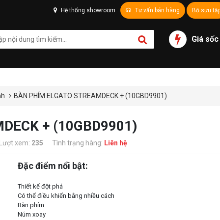
Hệ thống showroom
Tư vấn bán hàng
Bộ sưu tậ
Giá sốc
ình
BÀN PHÍM ELGATO STREAMDECK + (10GBD9901)
DECK + (10GBD9901)
Lượt xem:
235
Tình trạng hàng:
Liên hệ
Đặc điểm nổi bật:
Thiết kế đột phá
Có thể điều khiển bằng nhiều cách
Bàn phím
Núm xoay