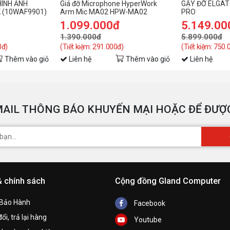
HÌNH ẢNH
Giá đỡ Microphone HyperWork
GẬY ĐỠ ELGA
K (10WAF9901)
Arm Mic MA02 HPW-MA02
PRO
1.099.000đ
5.149.00
1.390.000đ
5.899.000đ
0đ)
(Tiết kiệm: 291.000đ)
(Tiết kiệm: 750.
Thêm vào giỏ
Liên hệ
Thêm vào giỏ
Liên hệ
AIL THÔNG BÁO KHUYẾN MẠI HOẶC ĐỂ ĐƯỢC
& chính sách
Cộng đồng Gland Computer
 Bảo Hành
Facebook
ổi, trả lại hàng
Youtube