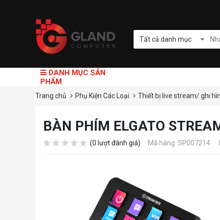
Tất cả danh mục
DANH MỤC SẢN
PHẨM
Trang chủ
Phụ Kiện Các Loại
Thiết bị live stream/ ghi h
BÀN PHÍM ELGATO STREAM
(0 lượt đánh giá)
Mã hàng: SP007214