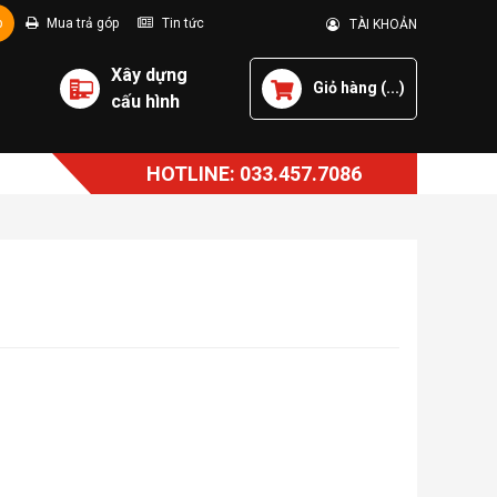
p
Mua trả góp
Tin tức
TÀI KHOẢN
Xây dựng
Giỏ hàng (
...
)
cấu hình
HOTLINE: 033.457.7086