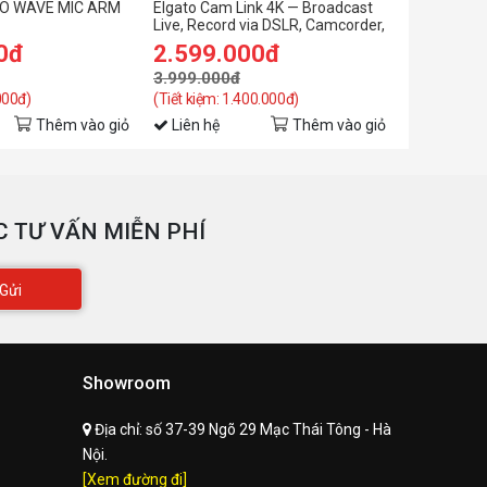
TO WAVE MIC ARM
Elgato Cam Link 4K — Broadcast
Máy nhắc c
Live, Record via DSLR, Camcorder,
10WAG990
or Action cam, 1080p60 or 4K at
0đ
2.599.000đ
16.499
30 fps, Compact HDMI Capture
Device, USB 3.0
3.999.000đ
16.999.0
000đ)
(Tiết kiệm: 1.400.000đ)
(Tiết kiệm: 
Thêm vào giỏ
Liên hệ
Thêm vào giỏ
Liên hệ
 TƯ VẤN MIỄN PHÍ
Gửi
Showroom
Địa chỉ:
số 37-39 Ngõ 29 Mạc Thái Tông - Hà
Nội.
[Xem đường đi]