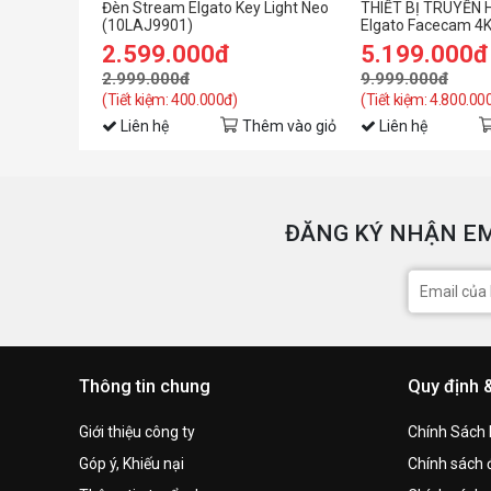
Đèn Stream Elgato Key Light Neo
THIẾT BỊ TRUYỀN 
(10LAJ9901)
Elgato Facecam 4
2.599.000đ
5.199.000đ
2.999.000đ
9.999.000đ
(Tiết kiệm: 400.000đ)
(Tiết kiệm: 4.800.00
Liên hệ
Thêm vào giỏ
Liên hệ
ĐĂNG KÝ NHẬN EM
Thông tin chung
Quy định 
Giới thiệu công ty
Chính Sách
Góp ý, Khiếu nại
Chính sách đ