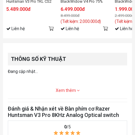
Huntsman V3 Pro TKL CS2
BlackWidow V4 Pro 75%
BlackWido
Counter-Strike 2 Edition
(USB/Green
5.489.000đ
6.499.000đ
1.999.00
Analog Optical switch
8.499.000đ
2.499.000đ
(Tiết kiệm: 2.000.000đ)
(Tiết kiệm:
Liên hệ
Liên hệ
Liên hệ
THÔNG SỐ KỸ THUẬT
Đang cập nhật...
Xem thêm
Đánh giá & Nhận xét về Bàn phím cơ Razer
Huntsman V3 Pro 8KHz Analog Optical switch
0
/5