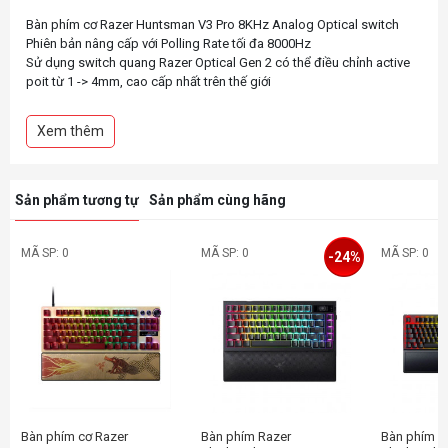
Bàn phím cơ Razer Huntsman V3 Pro 8KHz Analog Optical switch
Phiên bản nâng cấp với Polling Rate tối đa 8000Hz
Sử dụng switch quang Razer Optical Gen 2 có thể điều chỉnh active
poit từ 1 -> 4mm, cao cấp nhất trên thế giới
Tùy chỉnh được active point
Hỗ trợ Rapid Trigger
Xem thêm
Lực bấm chỉ 40gram, tốc độ cực nhanh
Tích hợp các nút vặn điều chỉnh nhanh chóng
Keycap PBT Double Shot xuyên led siêu bền
Mặt trên phím bằng nhôm cao cấp bền bỉ
Sản phẩm tương tự
Sản phẩm cùng hãng
MÃ SP: 0
MÃ SP: 0
MÃ SP: 0
-24%
Bàn phím cơ Razer
Bàn phím Razer
Bàn phím 