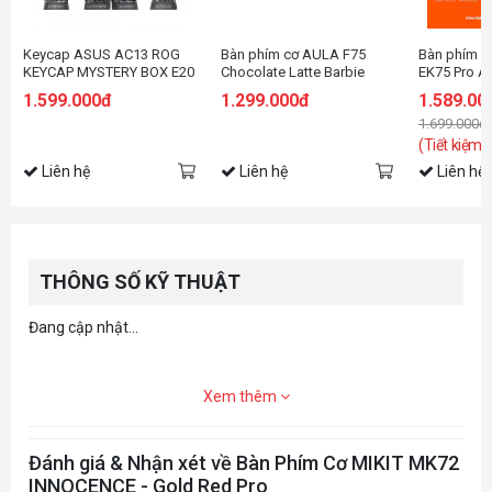
Keycap ASUS AC13 ROG
Bàn phím cơ AULA F75
Bàn phím c
KEYCAP MYSTERY BOX E20
Chocolate Latte Barbie
EK75 Pro A
switch
DareU Clou
1.599.000đ
1.299.000đ
1.589.00
1.699.000đ
(Tiết kiệm:
Liên hệ
Liên hệ
Liên hệ
THÔNG SỐ KỸ THUẬT
Đang cập nhật...
Xem thêm
Đánh giá & Nhận xét về Bàn Phím Cơ MIKIT MK72
INNOCENCE - Gold Red Pro