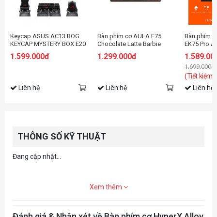
Keycap ASUS AC13 ROG
Bàn phím cơ AULA F75
Bàn phím c
KEYCAP MYSTERY BOX E20
Chocolate Latte Barbie
EK75 Pro A
switch
DareU Clou
1.599.000đ
1.299.000đ
1.589.00
1.699.000đ
(Tiết kiệm:
Liên hệ
Liên hệ
Liên hệ
THÔNG SỐ KỸ THUẬT
Đang cập nhật...
Xem thêm
Đánh giá & Nhận xét về Bàn phím cơ HyperX Alloy