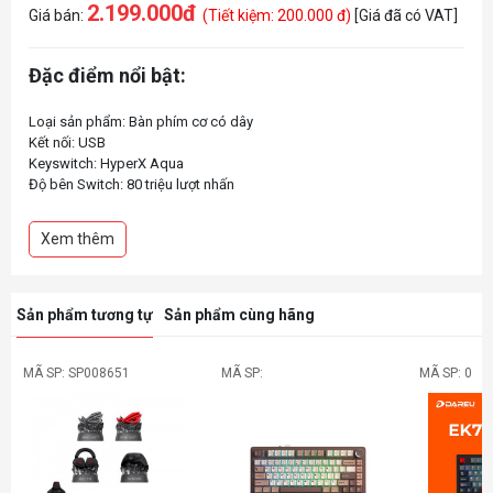
2.199.000đ
Giá bán:
(Tiết kiệm: 200.000 đ)
[Giá đã có VAT]
Đặc điểm nổi bật:
Loại sản phẩm: Bàn phím cơ có dây
Kết nối: USB
Keyswitch: HyperX Aqua
Độ bên Switch: 80 triệu lượt nhấn
Dạng bàn phím: 65%
Xem thêm
Sản phẩm tương tự
Sản phẩm cùng hãng
MÃ SP: SP008651
MÃ SP:
MÃ SP: 0