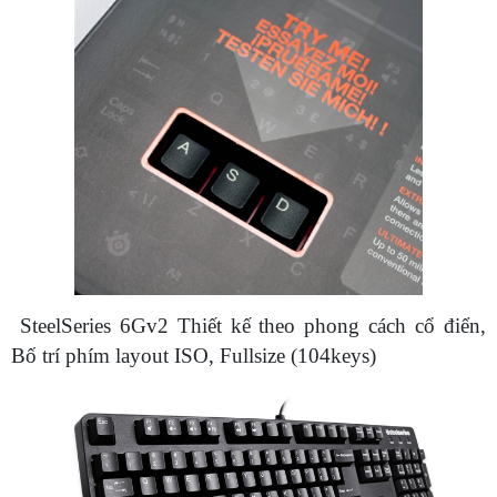
SteelSeries 6Gv2
Thiết kế theo phong cách cổ điển,
Bố trí phím layout ISO, Fullsize (104keys)