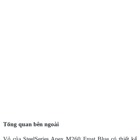
Tổng quan bên ngoài
Vỏ của SteelSeries Apex M260 Frost Blue có thiết kế