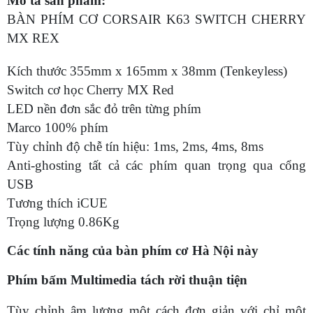
Mô tả sản phẩm:
BÀN PHÍM CƠ CORSAIR K63 SWITCH CHERRY
MX REX
Kích thước 355mm x 165mm x 38mm (Tenkeyless)
Switch cơ học Cherry MX Red
LED nền đơn sắc đỏ trên từng phím
Marco 100% phím
Tùy chỉnh độ chễ tín hiệu: 1ms, 2ms, 4ms, 8ms
Anti-ghosting tất cả các phím quan trọng qua cổng
USB
Tương thích iCUE
Trọng lượng 0.86Kg
Các tính năng của bàn phím cơ Hà Nội này
Phím bấm Multimedia tách rời thuận tiện
Tùy chỉnh âm lượng một cách đơn giản với chỉ một