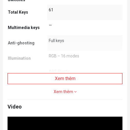
61
Total Keys
—
Multimedia keys
Full keys
Anti-ghosting
RGB – 16 modes
Illumination
ABS Plastic
Top Material
Xem thêm
Double-injection
Keycaps
Xem thêm
ABS Plastic
Core Construction
Video
—
Wrist-rest