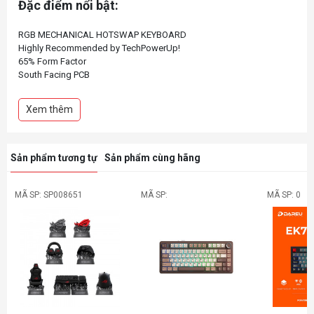
Đặc điểm nổi bật:
RGB MECHANICAL HOTSWAP KEYBOARD
Highly Recommended by TechPowerUp!
65% Form Factor
South Facing PCB
Rotary Encoder Knob
Wireless (BT + 2.4ghz) & Wired
Xem thêm
Gateron Hotswap Sockets
Kailh Box White / Pre-Lubed Gateron Milky Yellow Switches
DYE-SUB PBT Keycaps
Sản phẩm tương tự
Sản phẩm cùng hãng
MÃ SP: SP008651
MÃ SP:
MÃ SP: 0