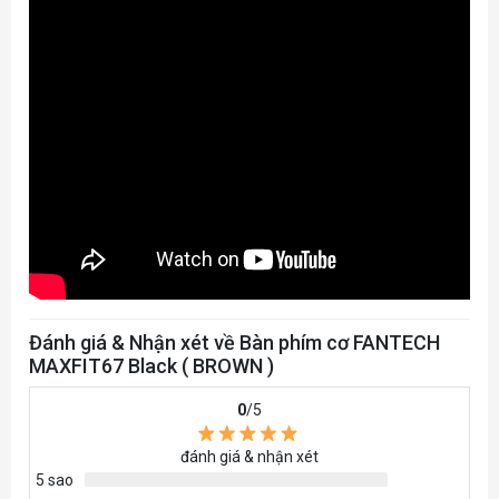
1000Hz
Polling Rate
566gr without cable
Weight
294mm
length
103mm
Width
PVC cable
Cable Material
1.5m
Cable length
Đánh giá & Nhận xét về Bàn phím cơ FANTECH
MAXFIT67 Black ( BROWN )
Windows and Mac OS X. USB port
Compatibility - OS
required
0
/5
đánh giá & nhận xét
5 sao