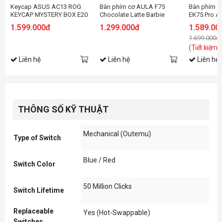
Keycap ASUS AC13 ROG
Bàn phím cơ AULA F75
Bàn phím c
KEYCAP MYSTERY BOX E20
Chocolate Latte Barbie
EK75 Pro A
switch
DareU Clou
1.599.000đ
1.299.000đ
1.589.00
1.699.000đ
(Tiết kiệm:
Liên hệ
Liên hệ
Liên hệ
THÔNG SỐ KỸ THUẬT
Mechanical (Outemu)
Type of Switch
Blue / Red
Switch Color
50 Million Clicks
Switch Lifetime
Replaceable
Yes (Hot-Swappable)
Switches