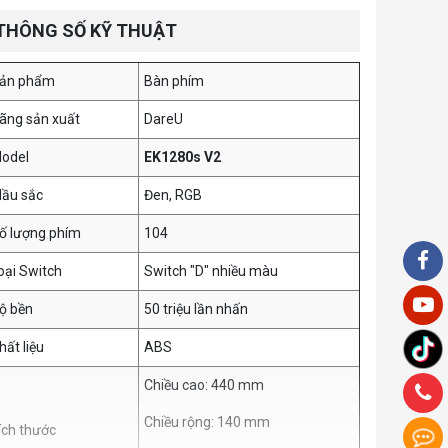
THÔNG SỐ KỸ THUẬT
ản phẩm
Bàn phím
ãng sản xuất
DareU
odel
EK1280s V2
ầu sắc
Đen, RGB
ố lượng phím
104
oại Switch
Switch "D" nhiều màu
ộ bền
50 triệu lần nhấn
hất liệu
ABS
Chiều cao: 440 mm
Chiều rộng: 140 mm
ích thước