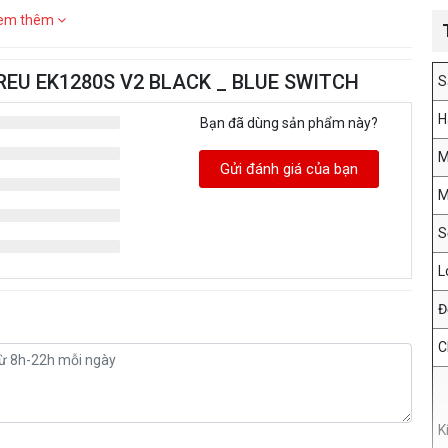
em thêm
DAREU EK1280S V2 BLACK _ BLUE SWITCH
S
H
Bạn đã dùng sản phẩm này?
M
Gửi đánh giá của bạn
M
S
L
Đ
C
K