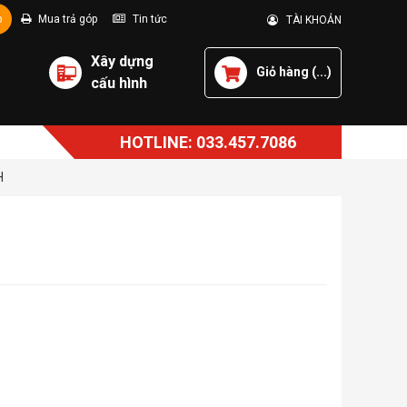
p
Mua trả góp
Tin tức
TÀI KHOẢN
Xây dựng
Giỏ hàng (
...
)
cấu hình
HOTLINE: 033.457.7086
H