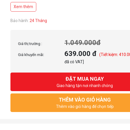
Xem thêm
Bảo hành:
24 Tháng
1.049.000đ
Giá thị trường :
639.000 đ
(Tiết kiệm: 410.
Giá khuyến mãi:
đã có VAT]
ĐẶT MUA NGAY
Giao hàng tận nơi nhanh chóng
THÊM VÀO GIỎ HÀNG
Thêm vào giỏ hàng để chọn tiếp