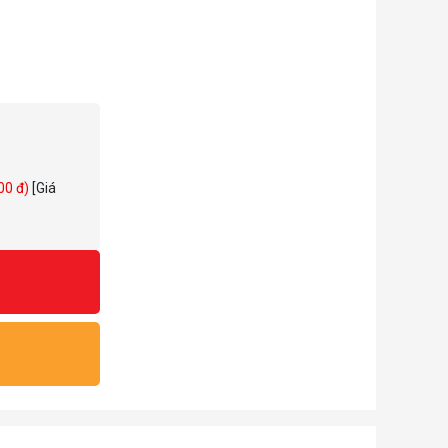
000 đ)
[Giá