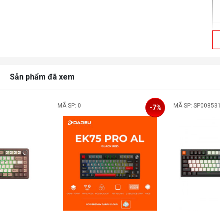
L
N
K
Sản phẩm đã xem
MÃ SP: 0
MÃ SP: SP00853
-7%