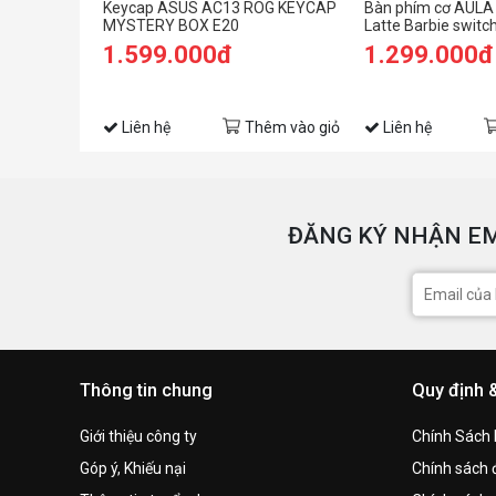
Keycap ASUS AC13 ROG KEYCAP
Bàn phím cơ AULA 
MYSTERY BOX E20
Latte Barbie switc
1.599.000đ
1.299.000đ
Liên hệ
Thêm vào giỏ
Liên hệ
ĐĂNG KÝ NHẬN EM
Thông tin chung
Quy định 
Giới thiệu công ty
Chính Sách
Góp ý, Khiếu nại
Chính sách đ