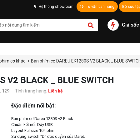
Hệ thống showroom
Tư vấn bán hàng
Bộ sưu tậ
Giá sốc
phím cơ khác
Bàn phím cơ DAREU EK1280S V2 BLACK _ BLUE SWITC
0S V2 BLACK _ BLUE SWITCH
:
129
Tình trạng hàng:
Liên hệ
Đặc điểm nổi bật:
Bàn phím cơ Dareu 1280S v2 Black
Chuẩn kết nối: Dây USB
Layout Fullsize 104 phím
Sử dụng switch "D" độc quyền của DareU