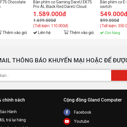
F75 Chocolate
Bàn phím cơ Gaming DareU EK75
Bàn phím cơ E
h
Pro AL Black Red DareU Cloud
switch
switch
1.589.000đ
549.000
1.699.000đ
899.000đ
(Tiết kiệm: 110.000đ)
(Tiết kiệm: 350.
Thêm vào giỏ
Liên hệ
Thêm vào giỏ
Còn hàng
AIL THÔNG BÁO KHUYẾN MẠI HOẶC ĐỂ ĐƯỢC
& chính sách
Cộng đồng Gland Computer
 Bảo Hành
Facebook
ổi, trả lại hàng
Youtube