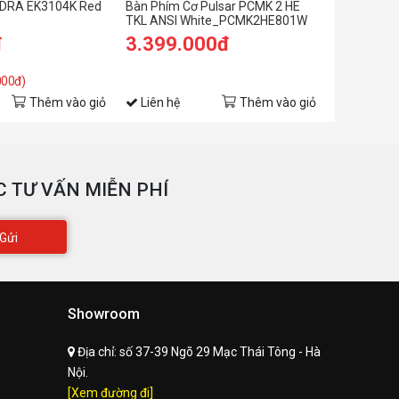
-DRA EK3104K Red
Bàn Phím Cơ Pulsar PCMK 2 HE
Bàn Phím C
TKL ANSI White_PCMK2HE801W
TKL ANSI 
đ
3.399.000đ
2.599.
000đ)
Thêm vào giỏ
Liên hệ
Thêm vào giỏ
Liên hệ
 TƯ VẤN MIỄN PHÍ
Gửi
Showroom
Địa chỉ:
số 37-39 Ngõ 29 Mạc Thái Tông - Hà
Nội.
[Xem đường đi]