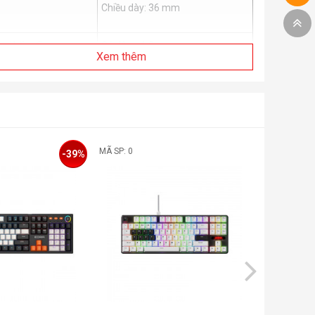
Chiều dày: 36 mm
oại kết nối
Có dây ~1.8m
Xem thêm
-key rollover
Có
ê tay
Không
1
MÃ SP: 0
MÃ SP:
-39%