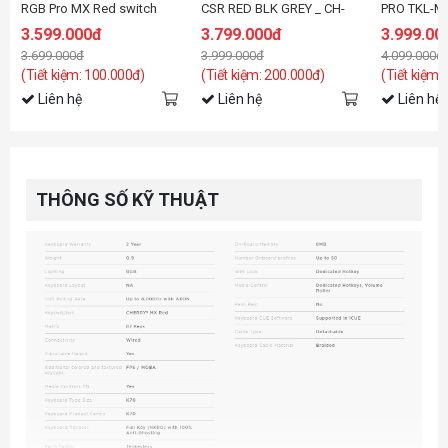
RGB Pro MX Red switch
CSR RED BLK GREY _ CH-
PRO TKL-M
91D401L-NA
911911G-N
3.599.000đ
3.799.000đ
3.999.00
3.699.000đ
3.999.000đ
4.099.000đ
(Tiết kiệm: 100.000đ)
(Tiết kiệm: 200.000đ)
(Tiết kiệm:
Liên hệ
Liên hệ
Liên hệ
THÔNG SỐ KỸ THUẬT