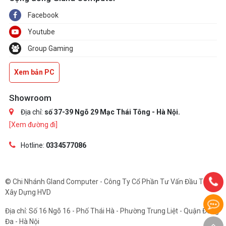
Facebook
Youtube
Group Gaming
Xem bản PC
Showroom
Địa chỉ:
số 37-39 Ngõ 29 Mạc Thái Tông - Hà Nội.
[Xem đường đi]
Hotline:
0334577086
© Chi Nhánh Gland Computer - Công Ty Cổ Phần Tư Vấn Đầu Tư Và
Xây Dựng HVD
Địa chỉ: Số 16 Ngõ 16 - Phố Thái Hà - Phường Trung Liệt - Quận Đống
Đa - Hà Nội