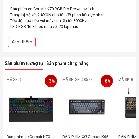
- Bàn phím cơ Corsair K70 RGB Pro Brown switch
- Trang bị bộ xử lý AXON cho tốc độ phản hồi cực nhanh
- Tốc độ giao tiếp với máy tính lên tới 8000Hz
- LED RGB 16.8 triệu màu với 20 lớp màu
- Sử dụng switch Cherry MX cao cấp
- Nâng cấp keycap PBT Double shot siêu bền
Xem thêm
Sản phẩm tương tự
Sản phẩm cùng hãng
MÃ SP: 0
MÃ SP: SP008577
MÃ SP: 0
-3%
-6%
Bàn phím cơ Corsair K70
BÀN PHÍM CƠ Corsair K65
BÀN PHÍM C