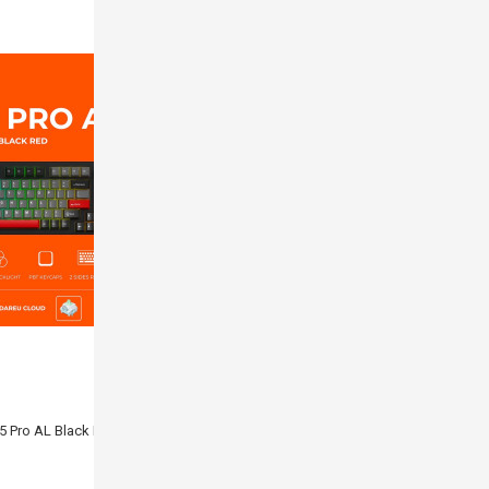
Bàn phím cơ E-DRA EK3104K Red switch
549.000đ
899.000đ
(Tiết kiệm: 350.000đ)
Còn hàng
Black Red DareU Cloud switch