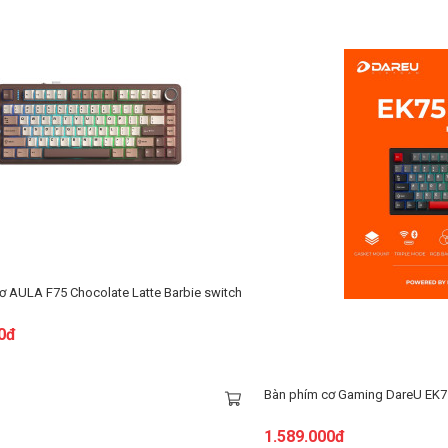
75 Chocolate Latte Barbie switch
Bàn phím cơ Gaming DareU EK75 Pro AL 
1.589.000đ