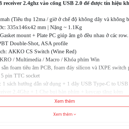
 receiver 2.4ghz vào cổng USB 2.0 để được tín hiệu k
mah (Tiêu thụ 12ma / giờ ở chế độ không dây và không 
ước: 335x146x42 mm | Nặng ~ 1.1Kg
 Gasket mount + Plate PC giúp âm gõ đều nhau ở các row.
BT Double-Shot, ASA profile
itch: AKKO CS Switch (Wine Red)
KRO / Multimedia / Macro / Khóa phím Win
 sẵn foam tiêu âm PCB, foam đáy silicon và IXPE switch 
5 pin TTC socket
: 1 sách hướng dẫn sử dụng + 1 dây USB Type-C to USB
iver 2.4Ghz + 1 Che bụi bàn phím + keycap tặng kèm
: Tích hợp AKKO Cloud Driver (Hỗ trợ Audio Visualize
Xem thêm
ối 2.4Ghz) có thể keymap và chỉnh LED / Macro
Xem thêm
ích: Windows / MacOS / Linux
 AKKO khi kết nối với MacOS: (Ctrl -> Control | Windo