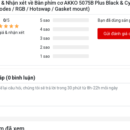
 & Nhận xét về Bàn phím cơ AKKO 5075B Plus Black & C
| Alt -> Option, Mojave OS trở lên sẽ điều chỉnh được th
odes / RGB / Hotswap / Gasket mount)
 này)
0
/5
5 sao
Bạn đã dùng sản
4 sao
iá & nhận xét
Gửi đánh giá 
3 sao
2 sao
1 sao
áp (0 bình luận)
m đã xem