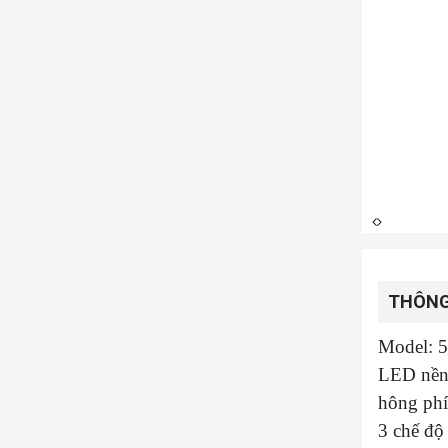
THÔNG
Model: 
LED nền
hông ph
3 chế độ