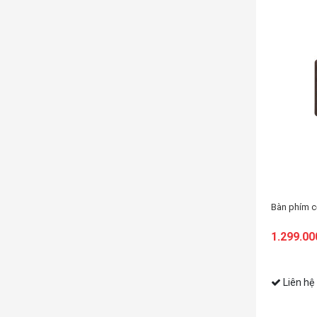
Keycap ASUS AC13 ROG KEYCAP MYSTERY BOX E20
Bàn phím cơ AULA F
1.599.000đ
1.299.000đ
Liên hệ
Liên hệ