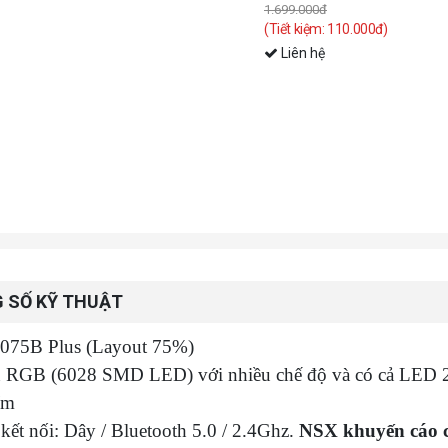
1.699.000đ
(Tiết kiệm: 110.000đ)
Liên hệ
 SỐ KỸ THUẬT
5075B Plus (Layout 75%)
 RGB (6028 SMD LED) với nhiều chế độ và có cả LED 
ím
 kết nối: Dây / Bluetooth 5.0 / 2.4Ghz.
NSX khuyến cáo c