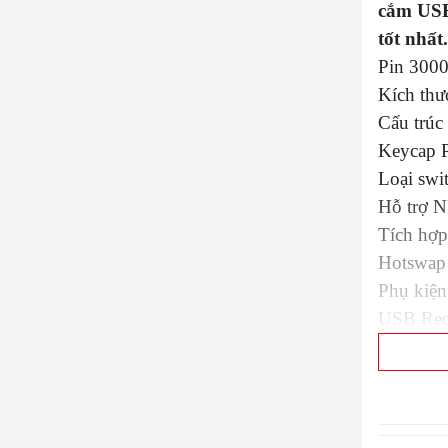
cắm USB
tốt nhất.
Pin 3000
Kích th
Cấu trúc
Keycap P
Loại sw
Hỗ trợ N
Tích hợp
Hotswap 
Phụ kiện
USB Rece
Phần mềm
độ kết n
Tương th
Bàn phím