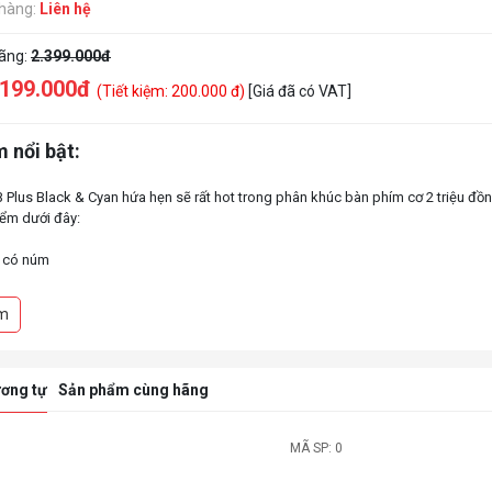
 hàng:
Liên hệ
hãng:
2.399.000đ
.199.000đ
(Tiết kiệm: 200.000 đ)
[Giá đã có VAT]
 nổi bật:
Plus Black & Cyan hứa hẹn sẽ rất hot trong phân khúc bàn phím cơ 2 triệu đồ
ểm dưới đây:
, có núm
thể nháy theo nhạc và có cả led viền
t giúp âm gõ “êm tai”
m
profile, PBT Double-Shot với nhiều keycap tặng kèm theo chủ đề Dracula Cast
 dàng custom theo ý thích người dùng
c tinh chỉnh sẫn, sử dụng AKKO CS switch giúp trải nghiệm người dùng được t
ơng tự
Sản phẩm cùng hãng
MÃ SP: 0