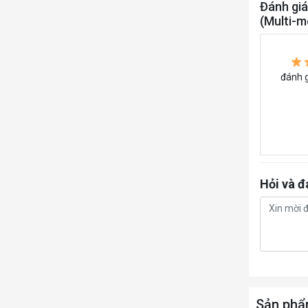
Đánh giá
Command 
(Multi-m
các phím
đánh g
Hỏi và đ
Sản phẩ