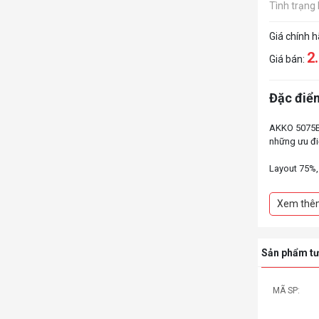
Tình trạng
Giá chính 
2
Giá bán:
Đặc điểm
AKKO 5075B 
những ưu đi
Layout 75%
LED RGB có 
Gasket moun
Xem thê
Keycap ASA 
Hotswap, dễ
Stab đã đượ
Sản phẩm tư
MÃ SP: SP008651
MÃ SP: