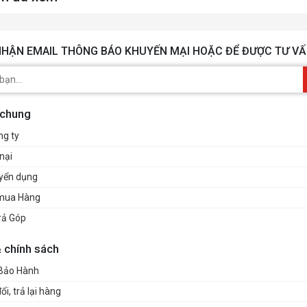
HẬN EMAIL THÔNG BÁO KHUYẾN MẠI HOẶC ĐỂ ĐƯỢC TƯ VẤ
 chung
ng ty
nại
uyển dụng
mua Hàng
rả Góp
& chính sách
 Bảo Hành
i, trả lại hàng