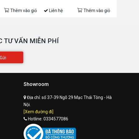
(Tiết kiệm: 
Thêm vào giỏ
Liên hệ
Thêm vào giỏ
Liên hệ
 TƯ VẤN MIỄN PHÍ
Gửi
Showroom
Địa chỉ:
số 37-39 Ngõ 29 Mạc Thái Tông - Hà
Nội.
[Xem đường đi]
Hotline:
0334577086