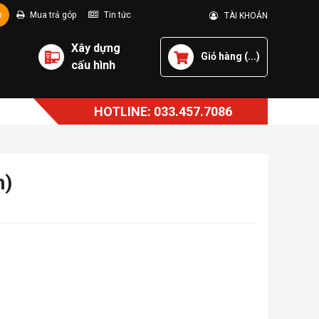
p
Mua trả góp
Tin tức
TÀI KHOẢN
Xây dựng
Giỏ hàng (
...
)
cấu hình
HOTLINE: 033.457.7086
h)