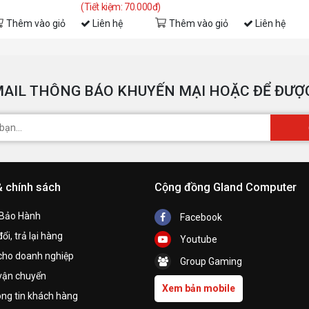
(Tiết kiệm: 70.000đ)
Thêm vào giỏ
Liên hệ
Thêm vào giỏ
Liên hệ
AIL THÔNG BÁO KHUYẾN MẠI HOẶC ĐỂ ĐƯỢC
& chính sách
Cộng đồng Gland Computer
 Bảo Hành
Facebook
ổi, trả lại hàng
Youtube
cho doanh nghiệp
Group Gaming
vận chuyển
Xem bản mobile
ng tin khách hàng