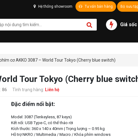
Hệ thống showroom
Tư vấn bán hàng
Bộ sưu tậ
Giá sốc
phím cơ AKKO 3087 – World Tour Tokyo (Cherry blue switch)
rld Tour Tokyo (Cherry blue switc
:
86
Tình trạng hàng:
Liên hệ
Đặc điểm nổi bật:
Model: 3087 (Tenkeyless, 87 keys)
Kết nối: USB Type-C, có thể tháo rời
Kích thước: 360 x 140 x 40mm | Trọng lượng ~ 0.95 kg
Hỗ trợ NKRO / Multimedia / Macro / Khóa phím windows