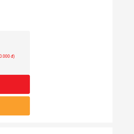
 dây cáp USB
mand | Alt ->
0.000 đ)