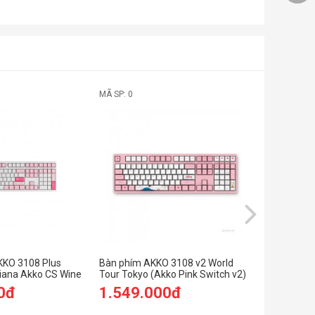
MÃ SP: 0
MÃ SP: 0
KKO 3108 Plus
Bàn phím AKKO 3108 v2 World
Bàn phím c
iana Akko CS Wine
Tour Tokyo (Akko Pink Switch v2)
Tour Tokyo
0đ
1.549.000đ
2.159.
2.299.00