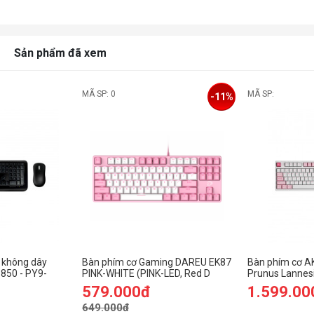
Sản phẩm đã xem
MÃ SP: 0
MÃ SP:
-11%
 không dây
Bàn phím cơ Gaming DAREU EK87
Bàn phím cơ A
 850 - PY9-
PINK-WHITE (PINK-LED, Red D
Prunus Lannes
switch)
Red switch
579.000đ
1.599.00
649.000đ