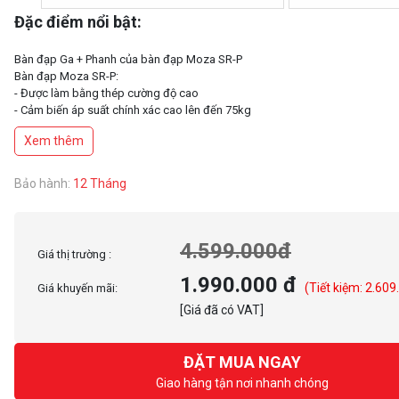
Đặc điểm nổi bật:
Bàn đạp Ga + Phanh của bàn đạp Moza SR-P
Bàn đạp Moza SR-P:
- Được làm bằng thép cường độ cao
- Cảm biến áp suất chính xác cao lên đến 75kg
- Bộ mã hóa từ tính độ chính xác cao 16-bit
Xem thêm
- Kết nối trực tiếp với PC thông qua cổng USB
- Không gian của bàn đạp có thể tuỳ chỉnh
- Lò xo hãm và khối giảm chấn kết hợp
Bảo hành:
12 Tháng
4.599.000đ
Giá thị trường :
1.990.000 đ
(Tiết kiệm: 2.609
Giá khuyến mãi:
[Giá đã có VAT]
ĐẶT MUA NGAY
Giao hàng tận nơi nhanh chóng