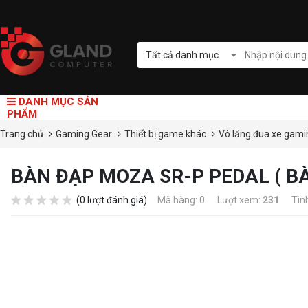
Tất cả danh mục
DANH MỤC SẢN
PHẨM
Trang chủ
Gaming Gear
Thiết bị game khác
Vô lăng đua xe gam
BÀN ĐẠP MOZA SR-P PEDAL ( B
(0 lượt đánh giá)
Mã hàng: 0
Lượt xem:
231
Tìn