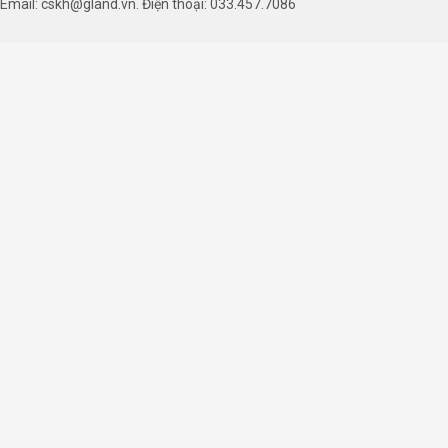
Email: cskh@gland.vn. Điện thoại: 033.457.7086