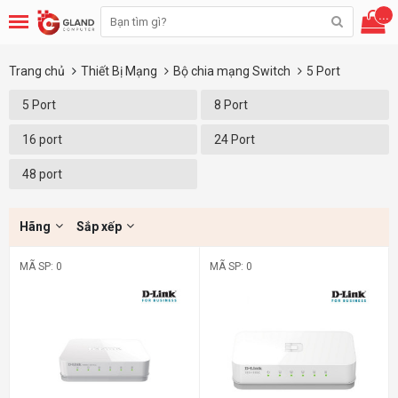
...
Trang chủ
Thiết Bị Mạng
Bộ chia mạng Switch
5 Port
5 Port
8 Port
16 port
24 Port
48 port
Hãng
Sắp xếp
MÃ SP: 0
MÃ SP: 0