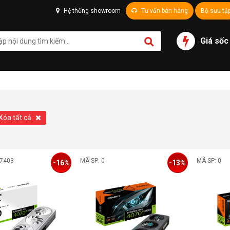
Hệ thống showroom
Tư vấn bán hàng
Bộ sưu tậ
Giá sốc
Xóa tất cả
07403
MÃ SP: 0
MÃ SP: 0
-16%
-13%