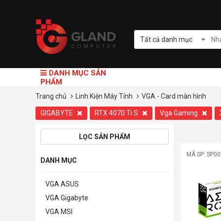
Tất cả danh mục
DANH MỤC SẢN
PHẨM
Trang chủ
Linh Kiện Máy Tính
VGA - Card màn hình
GIGABYTE
RTX 4070 Ti S
Vga Gaming
LỌC SẢN PHẨM
MÃ SP: SP0
DANH MỤC
VGA ASUS
VGA Gigabyte
VGA MSI