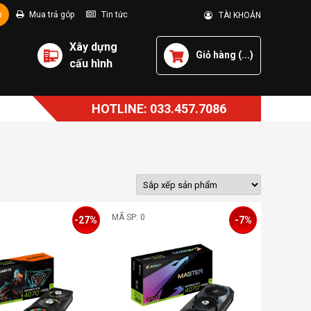
p
Mua trả góp
Tin tức
TÀI KHOẢN
Xây dựng
Giỏ hàng (
...
)
cấu hình
HOTLINE: 033.457.7086
MÃ SP: 0
-27%
-7%