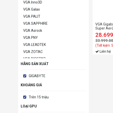
VGA Inno3D
VGA Galax
VGA PALIT
VGA SAPPHIRE
VGA Gigaby
Super Aer
VGA Asrock
(N407TSAE
28.69
VGA PNY
33.999.0
VGA LEADTEK
(Tiết kiệm: 
Liên hệ
VGA ZOTAC
VGA BIOSTAR
HÃNG SẢN XUẤT
VGA POWERCOLOR
VGA MANLI
GIGABYTE
VGA GAINWARD
KHOẢNG GIÁ
VGA Khác
Trên 15 triệu
LOẠI GPU