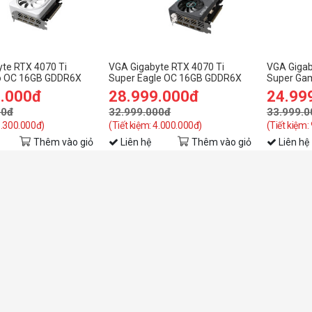
te RTX 4070 Ti
VGA Gigabyte RTX 4070 Ti
VGA Gigab
o OC 16GB GDDR6X
Super Eagle OC 16GB GDDR6X
Super Ga
RO OC -16GD)
(N407TSEAGLE OC-16GD)
GDDR6X (
9.000đ
28.999.000đ
24.99
16GD)
00đ
32.999.000đ
33.999.0
5.300.000đ)
(Tiết kiệm: 4.000.000đ)
(Tiết kiệm:
Thêm vào giỏ
Liên hệ
Thêm vào giỏ
Liên hệ