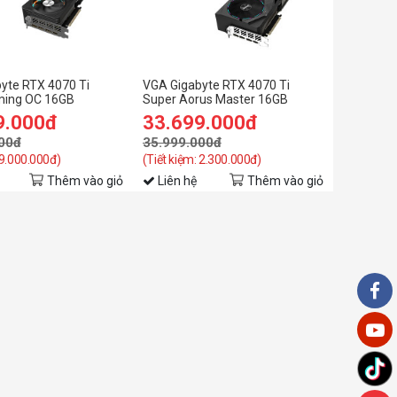
yte RTX 4070 Ti
VGA Gigabyte RTX 4070 Ti
ming OC 16GB
Super Aorus Master 16GB
N407TSGAMING OC-
GDDR6X (N407TSAORUS M-
9.000đ
33.699.000đ
16GD)
00đ
35.999.000đ
 9.000.000đ)
(Tiết kiệm: 2.300.000đ)
Thêm vào giỏ
Liên hệ
Thêm vào giỏ