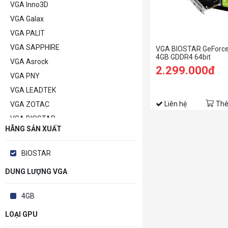
VGA Inno3D
VGA Galax
VGA PALIT
VGA SAPPHIRE
VGA BIOSTAR GeForc
4GB GDDR4 64bit
VGA Asrock
2.299.000đ
VGA PNY
VGA LEADTEK
Liên hệ
Thê
VGA ZOTAC
VGA BIOSTAR
HÃNG SẢN XUẤT
VGA POWERCOLOR
VGA MANLI
BIOSTAR
VGA GAINWARD
DUNG LƯỢNG VGA
VGA Khác
4GB
LOẠI GPU