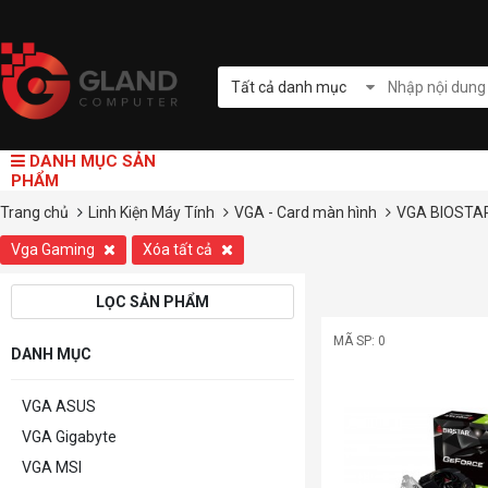
Tất cả danh mục
DANH MỤC SẢN
PHẨM
Trang chủ
Linh Kiện Máy Tính
VGA - Card màn hình
VGA BIOSTA
Vga Gaming
Xóa tất cả
LỌC SẢN PHẨM
MÃ SP: 0
DANH MỤC
VGA ASUS
VGA Gigabyte
VGA MSI