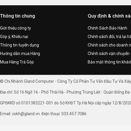
Thông tin chung
Quy định & chính s
Giới thiệu công ty
Chính Sách Bảo Hành
Góp ý, Khiếu nại
Chính sách đổi, trả lại 
Thông tin tuyển dụng
Chính sách cho doanh 
Hướng dẫn mua Hàng
Chính sách vận chuyển
Mua Hàng Trả Góp
Bảo mật thông tin khá
© Chi Nhánh Gland Computer - Công Ty Cổ Phần Tư Vấn Đầu Tư Và Xâ
Địa chỉ: Số 16 Ngõ 16 - Phố Thái Hà - Phường Trung Liệt - Quận Đống Đa 
GPĐKKD số 0101383221-001 do Sở KHĐT Tp.Hà Nội cấp ngày 12/8/202
Email: cskh@gland.vn. Điện thoại: 033.457.7086