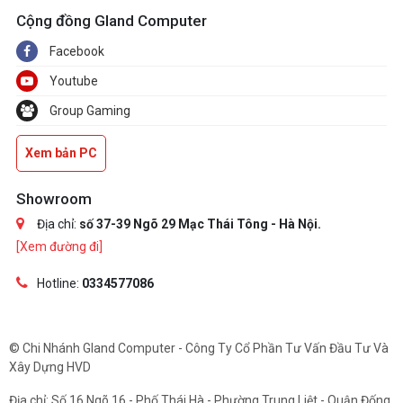
Cộng đồng Gland Computer
Facebook
Youtube
Group Gaming
Xem bản PC
Showroom
Địa chỉ:
số 37-39 Ngõ 29 Mạc Thái Tông - Hà Nội.
[Xem đường đi]
Hotline:
0334577086
© Chi Nhánh Gland Computer - Công Ty Cổ Phần Tư Vấn Đầu Tư Và
Xây Dựng HVD
Địa chỉ: Số 16 Ngõ 16 - Phố Thái Hà - Phường Trung Liệt - Quận Đống