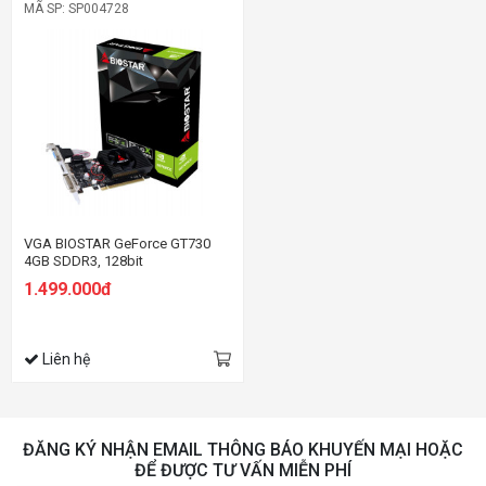
MÃ SP: SP004728
VGA BIOSTAR GeForce GT730
4GB SDDR3, 128bit
1.499.000đ
Liên hệ
ĐĂNG KÝ NHẬN EMAIL THÔNG BÁO KHUYẾN MẠI HOẶC
ĐỂ ĐƯỢC TƯ VẤN MIỄN PHÍ