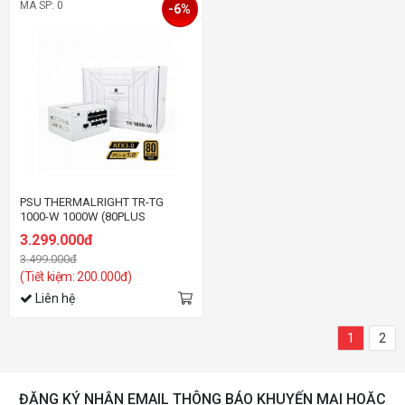
MÃ SP: 0
-6%
PSU THERMALRIGHT TR-TG
1000-W 1000W (80PLUS
GOLD/ATX3.0/FULL
3.299.000đ
MODULAR/MÀU TRẮNG)
3.499.000đ
(Tiết kiệm: 200.000đ)
Liên hệ
1
2
ĐĂNG KÝ NHẬN EMAIL THÔNG BÁO KHUYẾN MẠI HOẶC