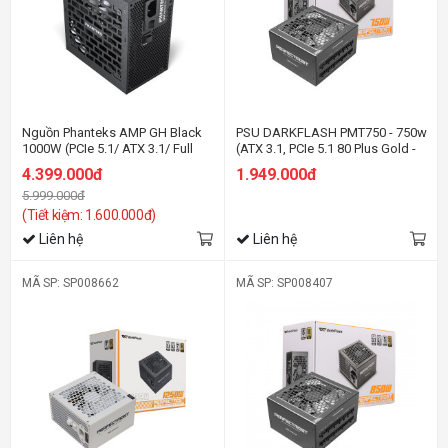
Nguồn Phanteks AMP GH Black
PSU DARKFLASH PMT750 - 750w
1000W (PCIe 5.1/ ATX 3.1/ Full
(ATX 3.1, PCIe 5.1 80 Plus Gold -
Modular/ 80 Plus Platinum)
Full Modul)
4.399.000đ
1.949.000đ
5.999.000đ
(Tiết kiệm: 1.600.000đ)
Liên hệ
Liên hệ
MÃ SP: SP008662
MÃ SP: SP008407