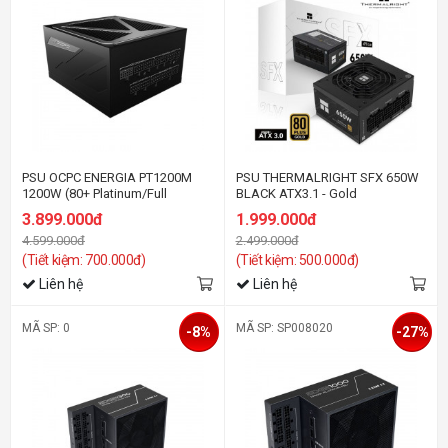
PSU OCPC ENERGIA PT1200M
PSU THERMALRIGHT SFX 650W
1200W (80+ Platinum/Full
BLACK ATX3.1 - Gold
Modular)
3.899.000đ
1.999.000đ
4.599.000đ
2.499.000đ
(Tiết kiệm: 700.000đ)
(Tiết kiệm: 500.000đ)
Liên hệ
Liên hệ
MÃ SP: 0
MÃ SP: SP008020
-8%
-27%