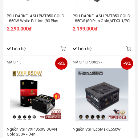
PSU DARKFLASH PMT850 GOLD
PSU DARKFLASH PMT850 GOLD
- 850W White Edition (80 Plus
- 850W (80 Plus Gold/ATX3.1/PCI-
Gold/ATX3.1/PCI-e 5.1/Full
e 5.1/Full Modular)
2.290.000đ
2.199.000đ
Modular)
Liên hệ
Liên hệ
MÃ SP: 0
MÃ SP: SP008297
-8%
-9%
Nguồn VSP VXP 850W SGVN
Nguồn VSP EcoMax E550W
Gold 230V - Đen