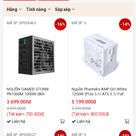
Hãng
Tính năng
Sắp xếp
MÃ SP: SP008463
MÃ SP: 0
-16%
-14%
NGUỒN GAMER STORM
Nguồn Phanteks AMP GH White
PN1000M 1000W (80+
1200W (PCIe 5.1/ ATX 3.1/ Full
Gold/PCIe5/Full modular)
Modular/ 80 Plus Platinum)
3.699.000đ
5.199.000đ
4.399.000đ
5.999.000đ
(Tiết kiệm: 700.000đ)
(Tiết kiệm: 800.000đ)
Liên hệ
Liên hệ
MÃ SP: SP008527
MÃ SP: 0
-14%
-26%