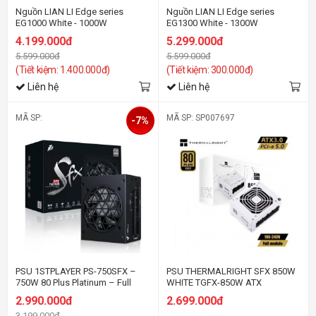
Nguồn LIAN LI Edge series
Nguồn LIAN LI Edge series
EG1000 White - 1000W
EG1300 White - 1300W
(ATX3.1/80+Platinum/Full
(ATX3.1/80+Platinum/Full
4.199.000đ
5.299.000đ
Modular/Màu Trắng)
Modular/Màu Trắng)
5.599.000đ
5.599.000đ
(Tiết kiệm: 1.400.000đ)
(Tiết kiệm: 300.000đ)
Liên hệ
Liên hệ
MÃ SP:
MÃ SP: SP007697
-7%
PSU 1STPLAYER PS-750SFX –
PSU THERMALRIGHT SFX 850W
750W 80 Plus Platinum – Full
WHITE TGFX-850W ATX
Modular
3.0/PCI5.0 - Gold
2.990.000đ
2.699.000đ
3.199.000đ