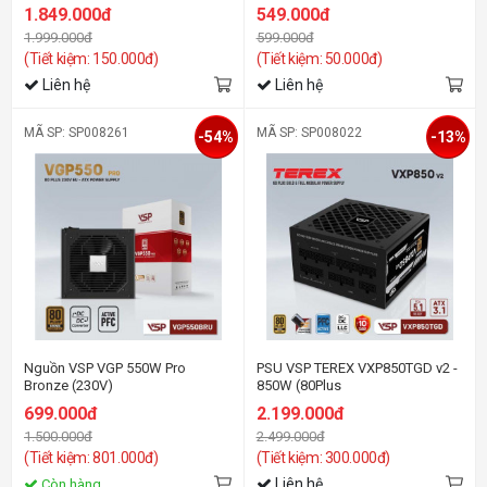
1.849.000đ
549.000đ
1.999.000đ
599.000đ
(Tiết kiệm: 150.000đ)
(Tiết kiệm: 50.000đ)
Liên hệ
Liên hệ
MÃ SP: SP008261
MÃ SP: SP008022
-54%
-13%
Nguồn VSP VGP 550W Pro
PSU VSP TEREX VXP850TGD v2 -
Bronze (230V)
850W (80Plus
Gold/ATX3.1/PCIE5.1/full
699.000đ
2.199.000đ
modular)
1.500.000đ
2.499.000đ
(Tiết kiệm: 801.000đ)
(Tiết kiệm: 300.000đ)
Liên hệ
Còn hàng