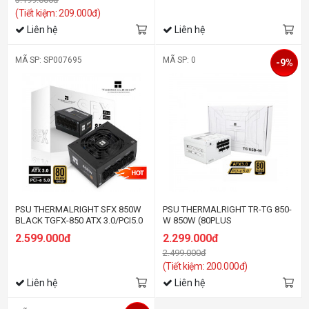
(Tiết kiệm: 209.000đ)
Liên hệ
Liên hệ
MÃ SP: SP007695
MÃ SP: 0
-9%
PSU THERMALRIGHT SFX 850W
PSU THERMALRIGHT TR-TG 850-
BLACK TGFX-850 ATX 3.0/PCI5.0
W 850W (80PLUS
- Gold
GOLD/ATX3.0/FULL
2.599.000đ
2.299.000đ
MODULAR/MÀU TRẮNG)
2.499.000đ
(Tiết kiệm: 200.000đ)
Liên hệ
Liên hệ