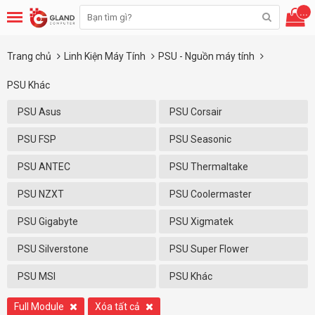
...
Trang chủ
Linh Kiện Máy Tính
PSU - Nguồn máy tính
PSU Khác
PSU Asus
PSU Corsair
PSU FSP
PSU Seasonic
PSU ANTEC
PSU Thermaltake
PSU NZXT
PSU Coolermaster
PSU Gigabyte
PSU Xigmatek
PSU Silverstone
PSU Super Flower
PSU MSI
PSU Khác
Full Module
Xóa tất cả