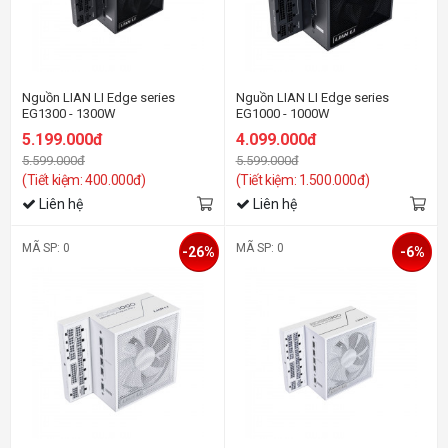
Nguồn LIAN LI Edge series
Nguồn LIAN LI Edge series
EG1300 - 1300W
EG1000 - 1000W
(ATX3.1/80+Platinum/Full
(ATX3.1/80+Platinum/Full
5.199.000đ
4.099.000đ
Modular/Màu Đen)
Modular/Màu Đen)
5.599.000đ
5.599.000đ
(Tiết kiệm: 400.000đ)
(Tiết kiệm: 1.500.000đ)
Liên hệ
Liên hệ
MÃ SP: 0
MÃ SP: 0
-26%
-6%