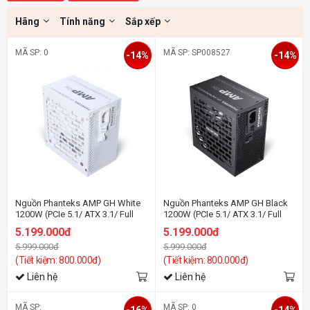
Hãng
Tính năng
Sắp xếp
MÃ SP: 0
MÃ SP: SP008527
-14%
-14%
Nguồn Phanteks AMP GH White
Nguồn Phanteks AMP GH Black
1200W (PCIe 5.1/ ATX 3.1/ Full
1200W (PCIe 5.1/ ATX 3.1/ Full
Modular/ 80 Plus Platinum)
Modular/ 80 Plus Platinum)
5.199.000đ
5.199.000đ
5.999.000đ
5.999.000đ
(Tiết kiệm: 800.000đ)
(Tiết kiệm: 800.000đ)
Liên hệ
Liên hệ
MÃ SP:
MÃ SP: 0
-16%
-14%