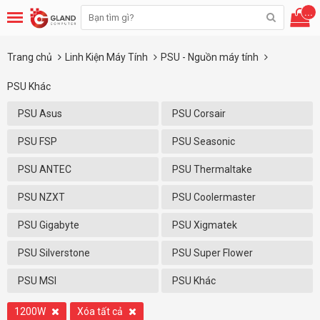
...
Trang chủ
Linh Kiện Máy Tính
PSU - Nguồn máy tính
PSU Khác
PSU Asus
PSU Corsair
PSU FSP
PSU Seasonic
PSU ANTEC
PSU Thermaltake
PSU NZXT
PSU Coolermaster
PSU Gigabyte
PSU Xigmatek
PSU Silverstone
PSU Super Flower
PSU MSI
PSU Khác
1200W
Xóa tất cả