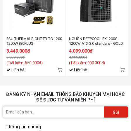
PSU THERMALRIGHT TR-TG 1200
NGUỒN DEEPCOOL PX1200G
1200W (80PLUS
1200W ATX 3.0 standard - GOLD
GOLD/ATX3.0/FULL
3.449.000đ
4.099.000đ
MODULAR/MÀU ĐEN)
3.999.000đ
4.999.000đ
(Tiết kiệm: 550.000đ)
(Tiết kiệm: 900.000đ)
Liên hệ
Liên hệ
ĐĂNG KÝ NHẬN EMAIL THÔNG BÁO KHUYẾN MẠI HOẶC
ĐỂ ĐƯỢC TƯ VẤN MIỄN PHÍ
Gửi
Thông tin chung