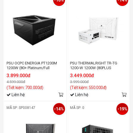
PSU OCPC ENERGIA PT1200M
PSU THERMALRIGHT TR-TG
1200W (80+ Platinum/Full
1200-W 1200W (80PLUS
Modular)
GOLD/ATX3.0/FULL
3.899.000đ
3.449.000đ
MODULAR/MÀU TRẮNG)
4.599.000đ
3.999.000đ
(Tiết kiệm: 700.000đ)
(Tiết kiệm: 550.000đ)
Liên hệ
Liên hệ
MÃ SP: SP008147
MÃ SP: 0
-14%
-19%