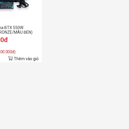
ma BTX 550W
BRONZE/MÀU ĐEN)
00đ
 100.000đ)
Thêm vào giỏ