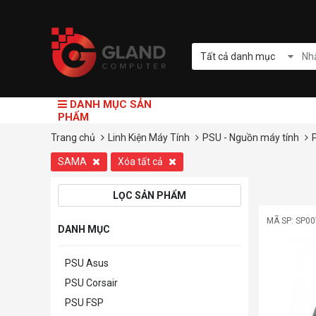
Tất cả danh mục
DANH MỤC SẢN
PHẨM
Trang chủ
Linh Kiện Máy Tính
PSU - Nguồn máy tính
SAMA
Xóa tất cả
LỌC SẢN PHẨM
MÃ SP: SP0
DANH MỤC
PSU Asus
PSU Corsair
PSU FSP