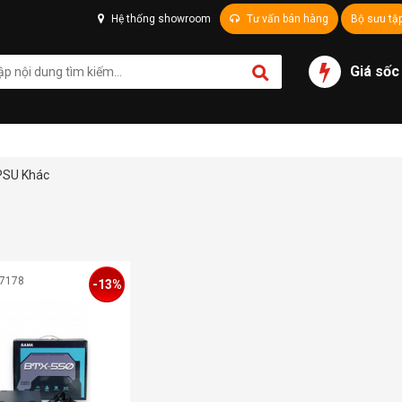
Hệ thống showroom
Tư vấn bán hàng
Bộ sưu tậ
Giá sốc
PSU Khác
07178
-13%