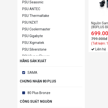
PSU Seasonic
PSU ANTEC
PSU Thermaltake
PSU NZXT
Nguồn Sa
(80PLUS 
PSU Coolermaster
699.0
PSU Gigabyte
799.000đ
PSU Xigmatek
(Tiết kiệm:
Liên hệ
PSU Silverstone
PSU Super Flower
HÃNG SẢN XUẤT
PSU MSI
PSU Khác
SAMA
CHỨNG NHẬN 80 PLUS
80 Plus Bronze
CÔNG SUẤT NGUỒN