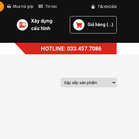
p
Mua trả góp
Tin tức
TÀI KHOẢN
Xây dựng
Giỏ hàng (
...
)
cấu hình
HOTLINE: 033.457.7086