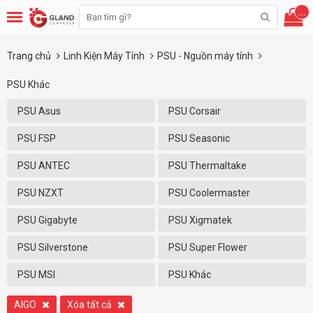
...
Trang chủ
Linh Kiện Máy Tính
PSU - Nguồn máy tính
PSU Khác
PSU Asus
PSU Corsair
PSU FSP
PSU Seasonic
PSU ANTEC
PSU Thermaltake
PSU NZXT
PSU Coolermaster
PSU Gigabyte
PSU Xigmatek
PSU Silverstone
PSU Super Flower
PSU MSI
PSU Khác
AIGO
Xóa tất cả