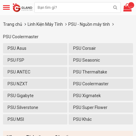
...
Trang chủ
Linh Kiện Máy Tính
PSU - Nguồn máy tính
PSU Coolermaster
PSU Asus
PSU Corsair
PSU FSP
PSU Seasonic
PSU ANTEC
PSU Thermaltake
PSU NZXT
PSU Coolermaster
PSU Gigabyte
PSU Xigmatek
PSU Silverstone
PSU Super Flower
PSU MSI
PSU Khác