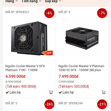
Hãng
Tính năng
Sắp xếp
MÃ SP: SP008521
MÃ SP: 0
-6%
-7%
Nguồn Cooler Master V SFX
Nguồn Cooler Master V Platinum
Platinum 1100 - 1100W
1300 V2 SFX - 1300W (80 plus
Platinum/ATX3.1/Full Modular)
6.599.000đ
7.499.000đ
6.999.000đ
7.999.000đ
(Tiết kiệm: 400.000đ)
(Tiết kiệm: 500.000đ)
Liên hệ
Liên hệ
MÃ SP: 0
MÃ SP: SP008244
-26%
-21%