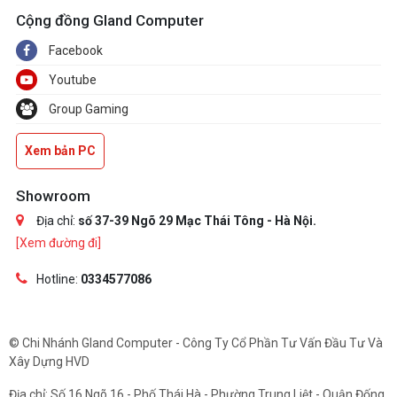
Cộng đồng Gland Computer
Facebook
Youtube
Group Gaming
Xem bản PC
Showroom
Địa chỉ:
số 37-39 Ngõ 29 Mạc Thái Tông - Hà Nội.
[Xem đường đi]
Hotline:
0334577086
© Chi Nhánh Gland Computer - Công Ty Cổ Phần Tư Vấn Đầu Tư Và
Xây Dựng HVD
Địa chỉ: Số 16 Ngõ 16 - Phố Thái Hà - Phường Trung Liệt - Quận Đống