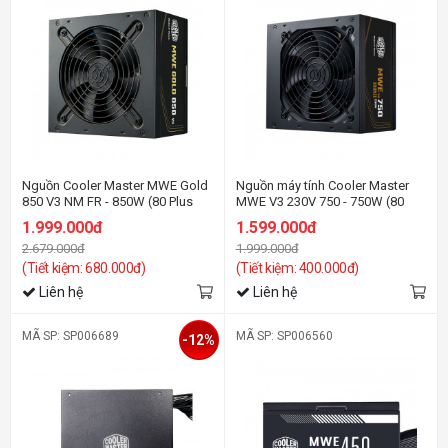
Nguồn Cooler Master MWE Gold
Nguồn máy tính Cooler Master
850 V3 NM FR - 850W (80 Plus
MWE V3 230V 750 - 750W (80
Gold/ATX3.1)
Plus Bronze/ATX3.1)
1.999.000đ
1.599.000đ
2.679.000đ
1.999.000đ
(Tiết kiệm: 680.000đ)
(Tiết kiệm: 400.000đ)
Liên hệ
Liên hệ
MÃ SP: SP006689
MÃ SP: SP006560
-12%