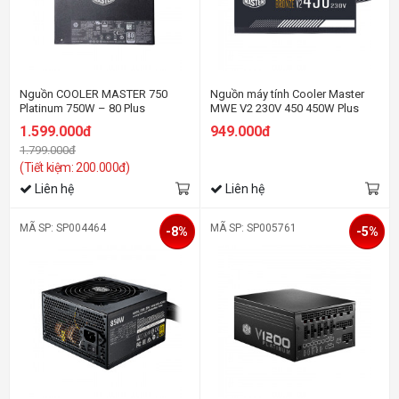
Nguồn COOLER MASTER 750
Nguồn máy tính Cooler Master
Platinum 750W – 80 Plus
MWE V2 230V 450 450W Plus
Platinum (DPS-750AB-40D) - Full
Bronze (80 Plus Bronze/Màu
1.599.000đ
949.000đ
Range
Đen)
1.799.000đ
(Tiết kiệm: 200.000đ)
Liên hệ
Liên hệ
MÃ SP: SP004464
MÃ SP: SP005761
-8%
-5%