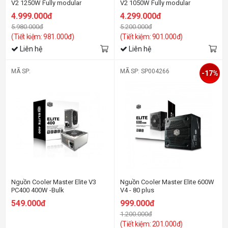
V2 1250W Fully modular
V2 1050W Fully modular
4.999.000đ
4.299.000đ
5.980.000đ
5.200.000đ
(Tiết kiệm: 981.000đ)
(Tiết kiệm: 901.000đ)
Liên hệ
Liên hệ
MÃ SP:
MÃ SP: SP004266
-17%
Nguồn Cooler Master Elite V3
Nguồn Cooler Master Elite 600W
PC400 400W -Bulk
V4 - 80 plus
549.000đ
999.000đ
1.200.000đ
(Tiết kiệm: 201.000đ)