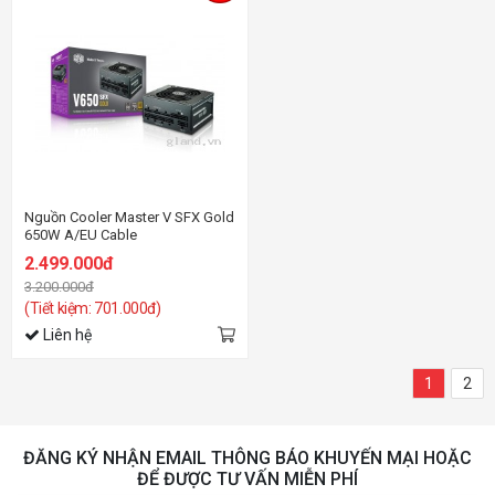
Nguồn Cooler Master V SFX Gold
650W A/EU Cable
2.499.000đ
3.200.000đ
(Tiết kiệm: 701.000đ)
Liên hệ
1
2
ĐĂNG KÝ NHẬN EMAIL THÔNG BÁO KHUYẾN MẠI HOẶC
ĐỂ ĐƯỢC TƯ VẤN MIỄN PHÍ