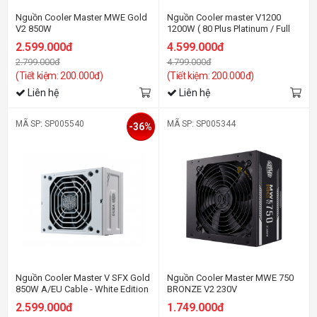
Nguồn Cooler Master MWE Gold
Nguồn Cooler master V1200
V2 850W
1200W ( 80 Plus Platinum / Full
Modular)
2.599.000đ
4.599.000đ
2.799.000đ
4.799.000đ
(Tiết kiệm: 200.000đ)
(Tiết kiệm: 200.000đ)
Liên hệ
Liên hệ
MÃ SP: SP005540
MÃ SP: SP005344
-36%
Nguồn Cooler Master V SFX Gold
Nguồn Cooler Master MWE 750
850W A/EU Cable - White Edition
BRONZE V2 230V
2.599.000đ
1.749.000đ