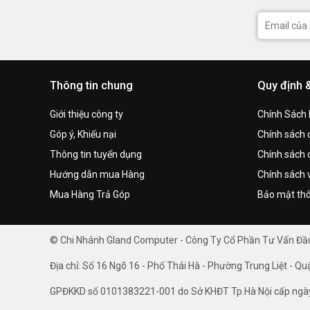
Thông tin chung
Quy định 
Giới thiệu công ty
Chính Sách
Góp ý, Khiếu nại
Chính sách đ
Thông tin tuyển dụng
Chính sách 
Hướng dẫn mua Hàng
Chính sách 
Mua Hàng Trả Góp
Bảo mật thô
© Chi Nhánh Gland Computer - Công Ty Cổ Phần Tư Vấn Đ
Địa chỉ: Số 16 Ngõ 16 - Phố Thái Hà - Phường Trung Liệt - Qu
GPĐKKD số 0101383221-001 do Sở KHĐT Tp.Hà Nội cấp ngà