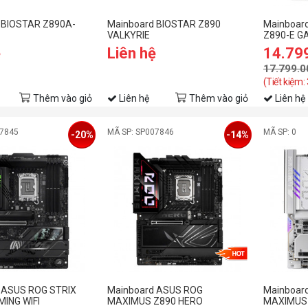
 BIOSTAR Z890A-
Mainboard BIOSTAR Z890
Mainboar
VALKYRIE
Z890-E GA
ệ
Liên hệ
14.79
17.799.0
(Tiết kiệm:
Thêm vào giỏ
Liên hệ
Thêm vào giỏ
Liên hệ
07845
MÃ SP: SP007846
MÃ SP: 0
-20%
-14%
 ASUS ROG STRIX
Mainboard ASUS ROG
Mainboar
MING WIFI
MAXIMUS Z890 HERO
MAXIMUS 