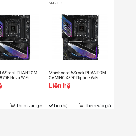
MÃ SP: 0
d ASrock PHANTOM
Mainboard ASrock PHANTOM
70E Nova WiFi
GAMING X870 Riptide WiFi
ệ
Liên hệ
Thêm vào giỏ
Liên hệ
Thêm vào giỏ