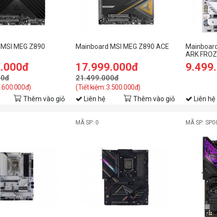
 MSI MEG Z890
Mainboard MSI MEG Z890 ACE
Mainboard
ARK FROZ
9.000đ
17.999.000đ
9.499
00đ
21.499.000đ
1.600.000đ)
(Tiết kiệm: 3.500.000đ)
Thêm vào giỏ
Liên hệ
Thêm vào giỏ
Liên hệ
MÃ SP: 0
MÃ SP: SP0