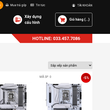
p
Mua trả góp
Tin tức
TÀI KHOẢN
Xây dựng
Giỏ hàng (
...
)
cấu hình
HOTLINE: 033.457.7086
MÃ SP: 0
-5%