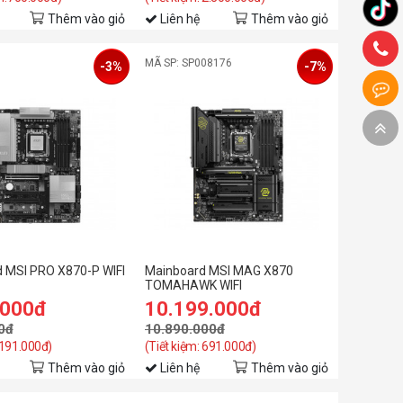
Thêm vào giỏ
Liên hệ
Thêm vào giỏ
MÃ SP: SP008176
-3%
-7%
 MSI PRO X870-P WIFI
Mainboard MSI MAG X870
TOMAHAWK WIFI
.000đ
10.199.000đ
0đ
10.890.000đ
 191.000đ)
(Tiết kiệm: 691.000đ)
Thêm vào giỏ
Liên hệ
Thêm vào giỏ