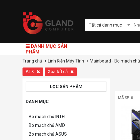
Tất cả danh mục
DANH MỤC SẢN
PHẨM
Trang chủ
Linh Kiện Máy Tính
Mainboard - Bo mạch chủ
ATX
Xóa tất cả
LỌC SẢN PHẨM
MÃ SP: 0
DANH MỤC
Bo mạch chủ INTEL
Bo mạch chủ AMD
Bo mạch chủ ASUS