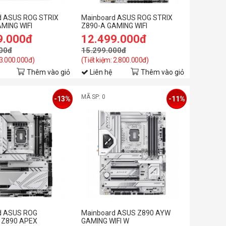
d ASUS ROG STRIX
Mainboard ASUS ROG STRIX
MING WIFI
Z890-A GAMING WIFI
9.000đ
12.499.000đ
00đ
15.299.000đ
 3.000.000đ)
(Tiết kiệm: 2.800.000đ)
Thêm vào giỏ
Liên hệ
Thêm vào giỏ
MÃ SP: 0
-13%
-11%
d ASUS ROG
Mainboard ASUS Z890 AYW
Z890 APEX
GAMING WIFI W