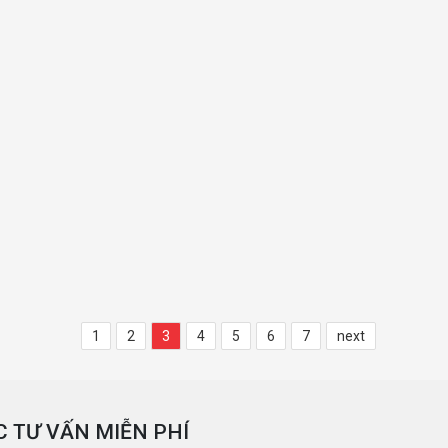
1
2
3
4
5
6
7
next
 TƯ VẤN MIỄN PHÍ