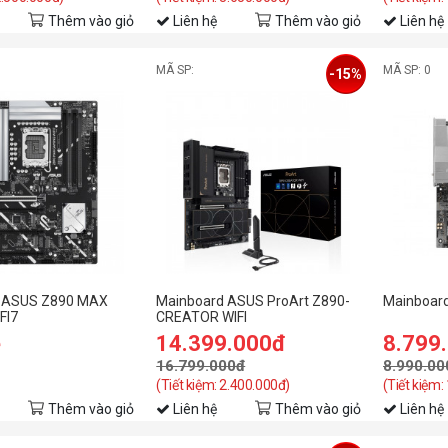
Thêm vào giỏ
Liên hệ
Thêm vào giỏ
Liên hệ
MÃ SP:
MÃ SP: 0
-15%
 ASUS Z890 MAX
Mainboard ASUS ProArt Z890-
Mainboard
FI7
CREATOR WIFI
ệ
14.399.000đ
8.799
16.799.000đ
8.990.00
(Tiết kiệm: 2.400.000đ)
(Tiết kiệm:
Thêm vào giỏ
Liên hệ
Thêm vào giỏ
Liên hệ