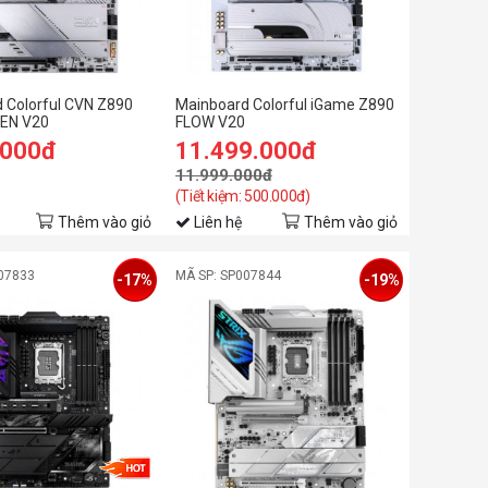
 Colorful CVN Z890
Mainboard Colorful iGame Z890
EN V20
FLOW V20
.000đ
11.499.000đ
11.999.000đ
(Tiết kiệm: 500.000đ)
Thêm vào giỏ
Liên hệ
Thêm vào giỏ
07833
MÃ SP: SP007844
-17%
-19%