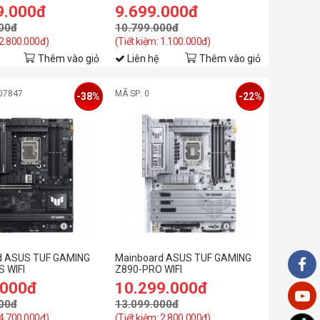
9.000đ
9.699.000đ
00đ
10.799.000đ
 2.800.000đ)
(Tiết kiệm: 1.100.000đ)
Thêm vào giỏ
Liên hệ
Thêm vào giỏ
07847
MÃ SP: 0
-38%
-22%
d ASUS TUF GAMING
Mainboard ASUS TUF GAMING
 WIFI
Z890-PRO WIFI
.000đ
10.299.000đ
00đ
13.099.000đ
 4.700.000đ)
(Tiết kiệm: 2.800.000đ)