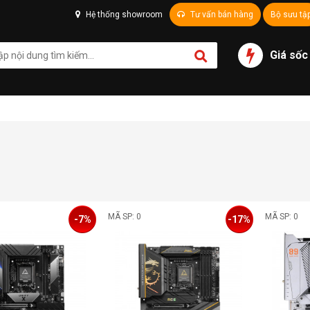
Hệ thống showroom
Tư vấn bán hàng
Bộ sưu tậ
Giá sốc
MÃ SP: 0
MÃ SP: 0
-7%
-17%