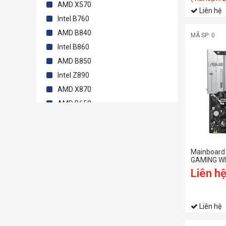
AMD X570
Liên hệ
Intel B760
AMD B840
MÃ SP: 0
Intel B860
AMD B850
Intel Z890
AMD X870
AMD B650
Intel Z790
AMD X670
AMD X399
Mainboard
GAMING WI
Intel X299
Liên h
Liên hệ