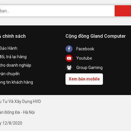
& chính sách
Cộng đồng Gland Computer
 Bảo Hành
Facebook
ổi, trả lại hàng
Youtube
cho doanh nghiệp
Group Gaming
vận chuyển
Xem bản mobile
ng tin khách hàng
ầu Tư Và Xây Dựng HVD
ận Đống Đa - Hà Nội
y 12/8/2020