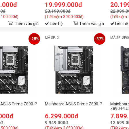
9.000đ
19.999.000đ
20.19
00đ
23.199.000đ
22.999.0
3.100.000đ)
(Tiết kiệm: 3.200.000đ)
(Tiết kiệm:
Thêm vào giỏ
Liên hệ
Thêm vào giỏ
Liên hệ
MÃ SP: 0
MÃ SP: SP0
-28%
-37%
 ASUS Prime Z890-P
Mainboard ASUS Prime Z890-P
Mainboar
Z890-PLUS
.000đ
6.299.000đ
7.899
0đ
9.949.000đ
12.599.0
2.500.000đ)
(Tiết kiệm: 3.650.000đ)
(Tiết kiệm: