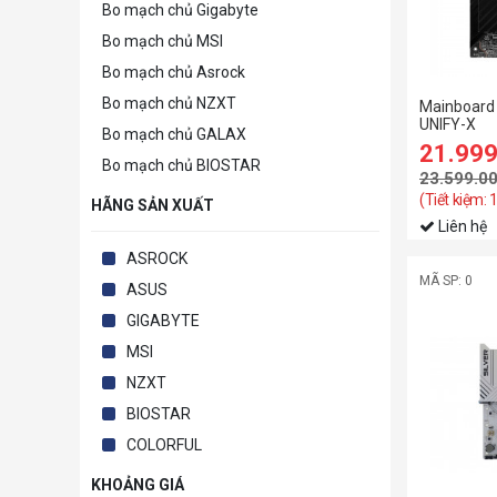
Bo mạch chủ Gigabyte
Bo mạch chủ MSI
Bo mạch chủ Asrock
Bo mạch chủ NZXT
Mainboard
UNIFY-X
Bo mạch chủ GALAX
21.99
Bo mạch chủ BIOSTAR
23.599.0
(Tiết kiệm: 
HÃNG SẢN XUẤT
Liên hệ
ASROCK
MÃ SP: 0
ASUS
GIGABYTE
MSI
NZXT
BIOSTAR
COLORFUL
KHOẢNG GIÁ