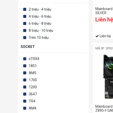
Mainboard
2 triệu - 4 triệu
SILVER
4 triệu - 6 triệu
Liên h
6 triệu - 8 triệu
8 triệu - 10 triệu
Liên hệ
Trên 10 triệu
SOCKET
MÃ SP: SP0
sTRX4
1851
AM5
1700
1200
3647
TR4
Mainboard
AM4
Z890-F GA