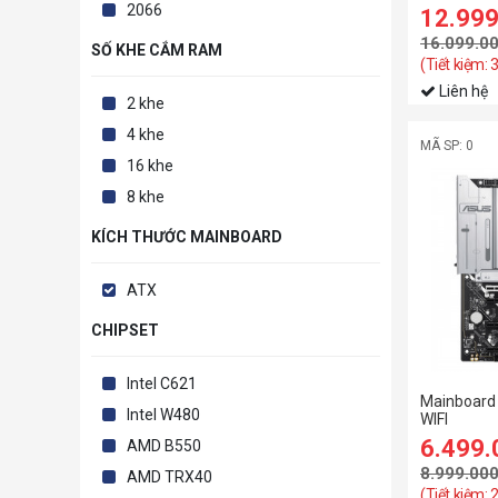
2066
12.99
16.099.0
SỐ KHE CẮM RAM
(Tiết kiệm: 
Liên hệ
2 khe
4 khe
MÃ SP: 0
16 khe
8 khe
KÍCH THƯỚC MAINBOARD
ATX
CHIPSET
Intel C621
Mainboard
Intel W480
WIFI
6.499
AMD B550
8.999.00
AMD TRX40
(Tiết kiệm: 