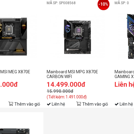
MÃ SP: SP008568
MÃ SP: 0
-10%
 MSI MEG X870E
Mainboard MSI MPG X870E
Mainboar
CARBON WIFI
GAMING X8
9.000đ
14.499.000đ
Liên h
15.990.000đ
(Tiết kiệm: 1.491.000đ)
Thêm vào giỏ
Liên hệ
Thêm vào giỏ
Liên hệ