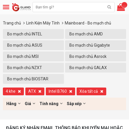
...
Trang chủ
Linh Kiện Máy Tính
Mainboard - Bo mạch chủ
Bo mạch chủ INTEL
Bo mạch chủ AMD
Bo mạch chủ ASUS
Bo mạch chủ Gigabyte
Bo mạch chủ MSI
Bo mạch chủ Asrock
Bo mạch chủ NZXT
Bo mạch chủ GALAX
Bo mạch chủ BIOSTAR
4 khe
ATX
Intel B760
Xóa tất cả
Hãng
Giá
Tính năng
Sắp xếp
ĐĂNG KÝ NHẬN EMAIL THÔNG BÁO KHUYẾN MẠI HOẶC