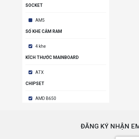
SOCKET
AM5
SỐ KHE CẮM RAM
4 khe
KÍCH THƯỚC MAINBOARD
ATX
CHIPSET
AMD B650
ĐĂNG KÝ NHẬN EM