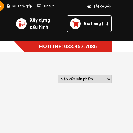
p
Mua trả góp
Tin tức
TÀI KHOẢN
Xây dựng
Giỏ hàng (
...
)
cấu hình
HOTLINE: 033.457.7086