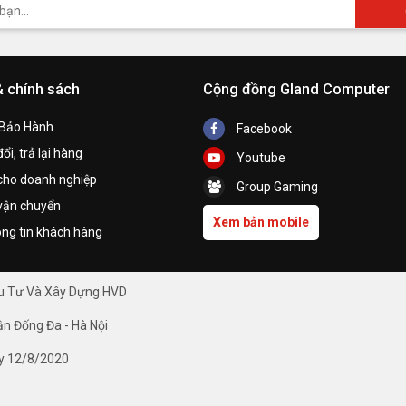
& chính sách
Cộng đồng Gland Computer
 Bảo Hành
Facebook
ổi, trả lại hàng
Youtube
cho doanh nghiệp
Group Gaming
vận chuyển
Xem bản mobile
ng tin khách hàng
ầu Tư Và Xây Dựng HVD
ận Đống Đa - Hà Nội
y 12/8/2020