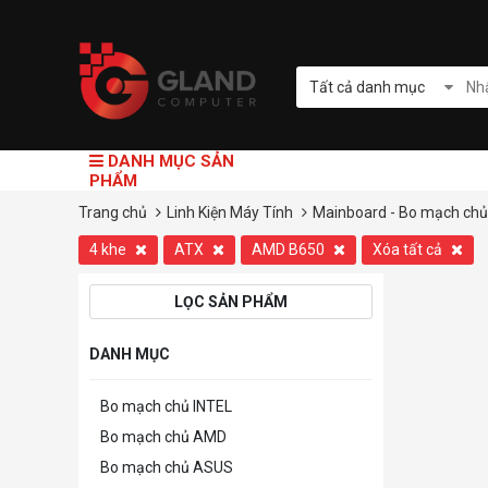
Tất cả danh mục
DANH MỤC SẢN
PHẨM
Trang chủ
Linh Kiện Máy Tính
Mainboard - Bo mạch chủ
4 khe
ATX
AMD B650
Xóa tất cả
LỌC SẢN PHẨM
DANH MỤC
Bo mạch chủ INTEL
Bo mạch chủ AMD
Bo mạch chủ ASUS