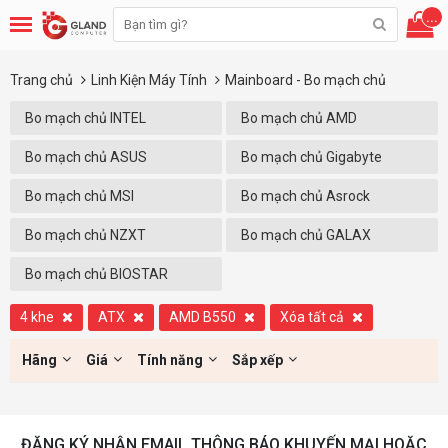
...
Trang chủ
Linh Kiện Máy Tính
Mainboard - Bo mạch chủ
Bo mạch chủ INTEL
Bo mạch chủ AMD
Bo mạch chủ ASUS
Bo mạch chủ Gigabyte
Bo mạch chủ MSI
Bo mạch chủ Asrock
Bo mạch chủ NZXT
Bo mạch chủ GALAX
Bo mạch chủ BIOSTAR
4 khe
ATX
AMD B550
Xóa tất cả
Hãng
Giá
Tính năng
Sắp xếp
ĐĂNG KÝ NHẬN EMAIL THÔNG BÁO KHUYẾN MẠI HOẶC