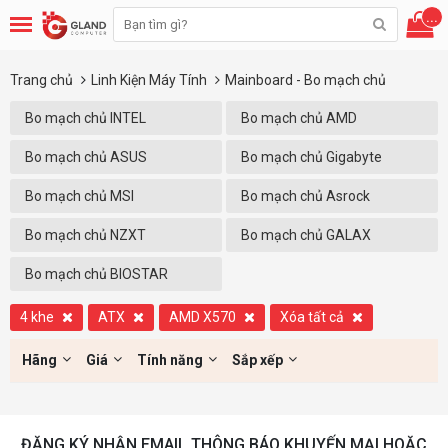
...
Trang chủ
Linh Kiện Máy Tính
Mainboard - Bo mạch chủ
Bo mạch chủ INTEL
Bo mạch chủ AMD
Bo mạch chủ ASUS
Bo mạch chủ Gigabyte
Bo mạch chủ MSI
Bo mạch chủ Asrock
Bo mạch chủ NZXT
Bo mạch chủ GALAX
Bo mạch chủ BIOSTAR
4 khe
ATX
AMD X570
Xóa tất cả
Hãng
Giá
Tính năng
Sắp xếp
ĐĂNG KÝ NHẬN EMAIL THÔNG BÁO KHUYẾN MẠI HOẶC