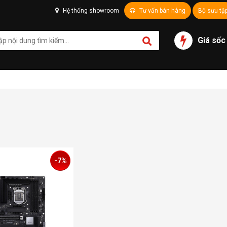
Hệ thống showroom
Tư vấn bán hàng
Bộ sưu tậ
Giá sốc
-7%