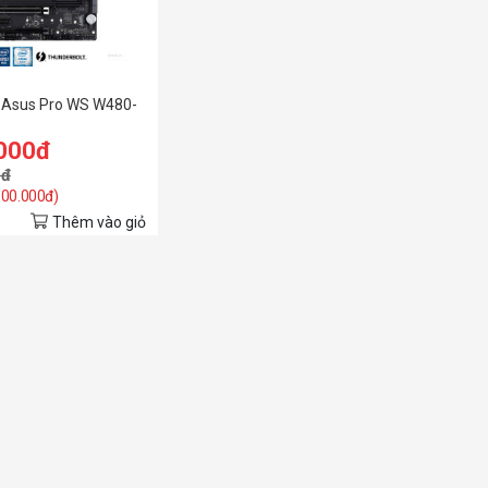
 Asus Pro WS W480-
.000đ
0đ
 500.000đ)
Thêm vào giỏ