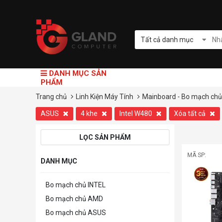
Tất cả danh mục
DANH MỤC SẢN
PHẨM
Trang chủ
Linh Kiện Máy Tính
Mainboard - Bo mạch chủ
ASUS
4 khe
Intel W480
Xóa tất cả
LỌC SẢN PHẨM
MÃ SP:
DANH MỤC
Bo mạch chủ INTEL
Bo mạch chủ AMD
Bo mạch chủ ASUS