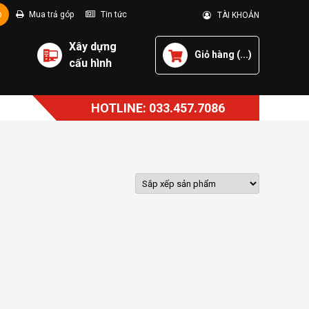
p
Mua trả góp
Tin tức
TÀI KHOẢN
Xây dựng
Giỏ hàng (
...
)
cấu hình
HOTLINE: 033.457.7086